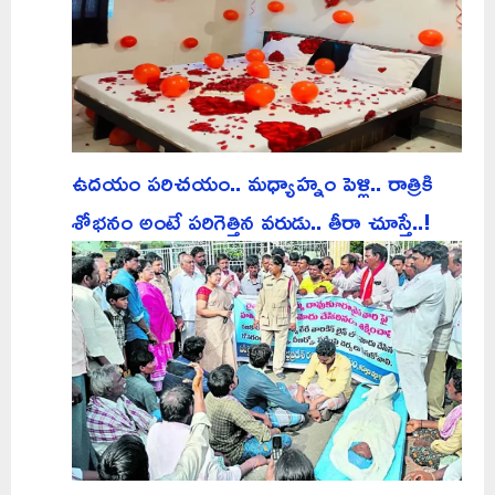
ఉదయం పరిచయం.. మధ్యాహ్నం పెళ్లి.. రాత్రికి
శోభనం అంటే పరిగెత్తిన వరుడు.. తీరా చూస్తే..!