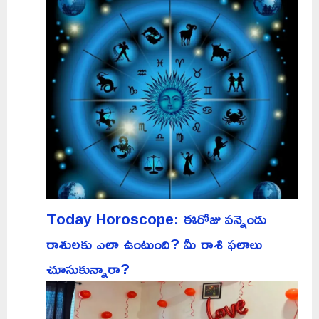
Today Horoscope: ఈరోజు పన్నెండు
రాశులకు ఎలా ఉంటుంది? మీ రాశి ఫలాలు
చూసుకున్నారా?