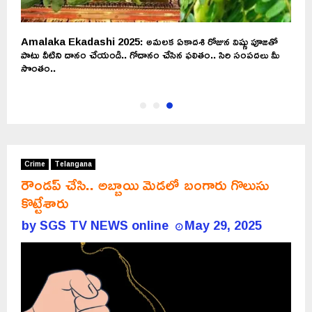
Amalaka Ekadashi 2025: అమలక ఏకాదశి రోజున విష్ణు పూజతో
పాటు వీటిని దానం చేయండి.. గోదానం చేసిన ఫలితం.. సిరి సంపదలు మీ
సొంతం..
Crime
Telangana
రౌండప్ చేసి.. అబ్బాయి మెడలో బంగారు గొలుసు
కొట్టేశారు
by
SGS TV NEWS online
May 29, 2025