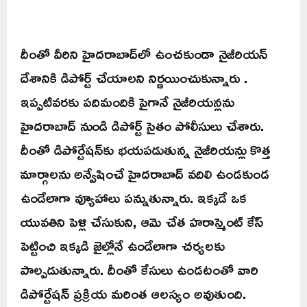
దీంతో వీరిని హైదరాబాద్‌లో ఉంచకుండా నైజీరియన్
దేశానికి డిపోర్ట్ చేయాలని నిర్ణయించుకున్నారు .
ఇప్పటివరకు పదిమందికి పైగానే నైజీరియన్లను
హైదరాబాద్ నుండి డిపోర్ట్ సైతం పోలీసులు చేశారు.
దీంతో డిపోర్టేషన్‌కు భయపడుతున్న నైజీరియన్లు కొత్త
మార్గాలను అన్వేషించే హైదరాబాద్ వదిలి ఉండకుండ
ఉండేలాగా వ్యూహాలు పన్నుతున్నారు. ఇక్కడే ఒక
యువతిని పెళ్లి చేసుకుని, ఆమె చేత హరాస్మెంట్ కేస్
పెట్టించి ఇక్కడి జైల్లోనే ఉండేలాగా చర్యలకు
పాల్పడుతున్నారు. దీంతో కేసులు ఉండటంతో వారి
డిపోర్టేషన్ ప్రక్రియ మరింత ఆలస్యం అవుతుంది.