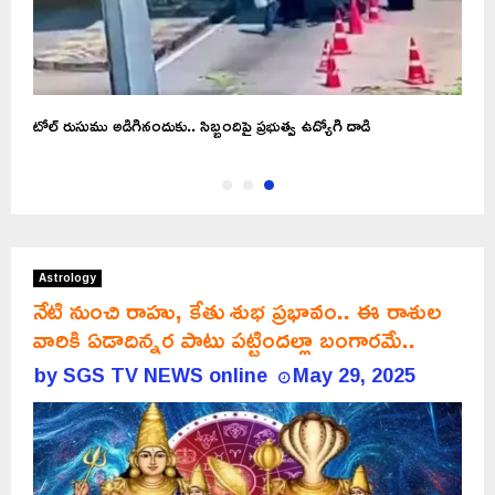
టోల్ రుసుము అడిగినందుకు.. సిబ్బందిపై ప్రభుత్వ ఉద్యోగి దాడి
Astrology
నేటి నుంచి రాహు, కేతు శుభ ప్రభావం.. ఈ రాశుల
వారికి ఏడాదిన్నర పాటు పట్టిందల్లా బంగారమే..
by
SGS TV NEWS online
May 29, 2025