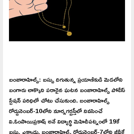
బంజారాహిల్స్: బస్సు దిగుతున్న ప్రయాణికుడి మెడలోని
బంగారు లాక్కొని పరారైన ఘటన బంజారాహిల్స్ పోలీస్
స్టేషన్ పరిధిలో చోటు చేసుకుంది. బంజారాహిల్స్
రోడ్డునెంబర్-10లోని నూర్నగర్బస్తీలో నివసించే
వి.ఓంసాయిప్రకాష్ అనే విద్యార్థి మెహిదీపట్నంలో 19కే
బస్సు ఎక్కాడు. బంజారాహిల్స్ రోడ్డునెంబర్-7లోని జీవీకే