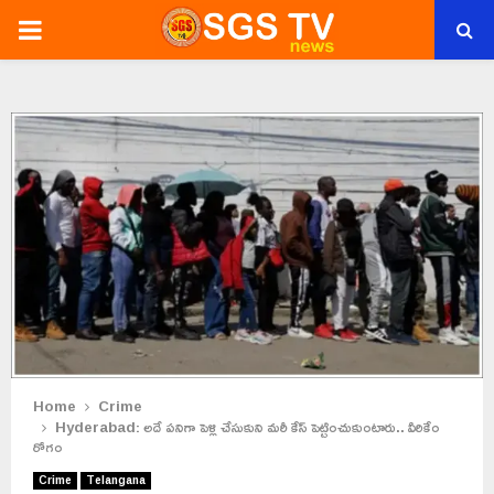
PRIMARY
MENU
Home
Crime
Hyderabad: అదే పనిగా పెళ్లి చేసుకుని మరీ కేస్ పెట్టించుకుంటారు.. వీరికేం
రోగం
Crime
Telangana