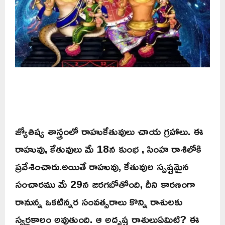
జ్యోతిష్య శాస్త్రంలో రాహుకేతువులు చాయ గ్రహాలు. ఈ
రాహువు, కేతువులు మే 18న కుంభ , సింహ రాశిలోకి
ప్రవేశించారు.అయితే రాహువు, కేతువుల స్పష్టమైన
సంచారము మే 29న జరగబోతోంది, దీని కారణంగా
రానున్న ఒకటిన్నర సంవత్సరాలు కొన్ని రాశులకు
స్వర్ణకాలం అవుతుంది. ఆ అదృష్ట రాశులుఏమిటి? ఈ