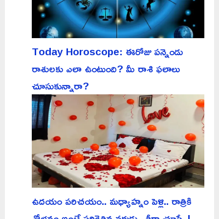
Today Horoscope: ఈరోజు పన్నెండు
రాశులకు ఎలా ఉంటుంది? మీ రాశి ఫలాలు
చూసుకున్నారా?
ఉదయం పరిచయం.. మధ్యాహ్నం పెళ్లి.. రాత్రికి
శోభనం అంటే పరిగెత్తిన వరుడు.. తీరా చూస్తే..!