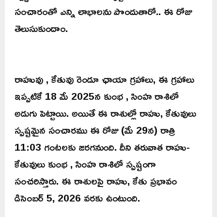
సంచారంతో ఎన్ని లాభాలను పొందుతారో.. ఈ రోజు
తెలుసుకుందాం.
రాహువు , కేతువు రెండూ ఛాయా గ్రహాలు, ఈ గ్రహాలు
ఇప్పటికే 18 మే 2025న కుంభ , సింహ రాశిలో
అడుగు పెట్టాయి. అయితే ఈ రాశుల్లో రాహు, కేతువులు
స్పష్టమైన సంచారము ఈ రోజు (మే 29న) రాత్రి
11:03 గంటలకు జరగనుంది. దీని తరువాత రాహు-
కేతువులు కుంభ , సింహ రాశిలో స్పష్టంగా
సంచరిస్తారు. ఈ రాశులపై రాహు, కేతు ప్రభావం
డిసెంబర్ 5, 2026 వరకు ఉంటుంది.