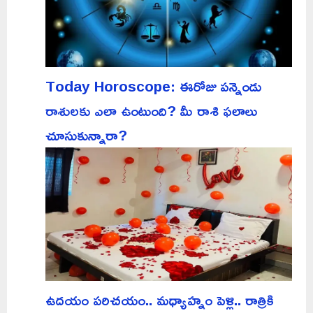
Today Horoscope: ఈరోజు పన్నెండు
రాశులకు ఎలా ఉంటుంది? మీ రాశి ఫలాలు
చూసుకున్నారా?
ఉదయం పరిచయం.. మధ్యాహ్నం పెళ్లి.. రాత్రికి