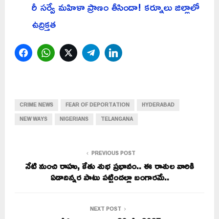
రీ సర్వే మహిళా ప్రాణం తీసిందా! కర్నూలు జిల్లాలో
ఉద్రిక్తత
Facebook
WhatsApp
Twitter
Telegram
LinkedIn
CRIME NEWS
FEAR OF DEPORTATION
HYDERABAD
NEW WAYS
NIGERIANS
TELANGANA
PREVIOUS POST
నేటి నుంచి రాహు, కేతు శుభ ప్రభావం.. ఈ రాశుల వారికి
ఏడాదిన్నర పాటు పట్టిందల్లా బంగారమే..
NEXT POST