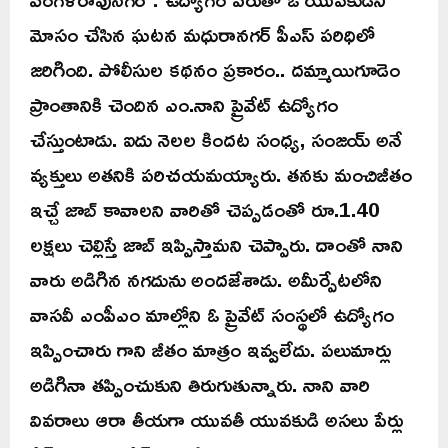
మోసం చేసిన ఘటన మధురానగర్ పీఎస్ పరిధిలో
జరిగింది. పోలీసుల కథనం ప్రకారం.. దమ్మాయిగూడెం
ప్రాంతానికి చెందిన ఎం.నాని ప్రైవేట్ ఉద్యోగం
చేస్తుంటాడు. ఐదు నెలల కిందట సంధ్య, సంజయ్ అనే
వ్యక్తులు అతనికి పరిచయమయ్యారు. తనకు మంచిజీతం
ఇచ్చే జాబ్ కావాలని వారితో చెప్పడంతో రూ.1.40
లక్షలు చెల్లిస్తే జాబ్ ఇప్పిస్తామని చెప్పారు. దాంతో నాని
వారు అడిగిన నగదును అందజేశాడు. అమీర్పేటలోని
వాసవీ ఎంపీఎం మాల్లోని ఓ ప్రైవేట్ సంస్థలో ఉద్యోగం
ఇప్పించారు గాని జీతం మాత్రం ఇవ్వలేదు. పలుమార్లు
అడిగినా తప్పించుకుని తిరుగుతున్నారు. నాని వారి
వివరాలు ఆరా తీయగా యువతీ యువకుడి అసలు పేర్లు