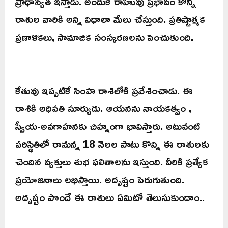
ప్రాధాన్యత ఇస్తాడు. అందుకే రాహువు ప్రభావం కొన్ని
రాశుల వారికి అన్ని విధాలా మేలు చేస్తుంది. ప్రతిష్టాత్మక
ప్రణాళికలు, సామాజిక సంస్కరణలను పెంచుతుంది.
కేతువు ఇప్పటికే సింహ రాశిలోకి ప్రవేశించాడు. ఈ
రాశికి అధిపతి సూర్యుడు. ఆయనను నాయకత్వం ,
స్వీయ-అవగాహనకు చిహ్నంగా భావిస్తారు. అటువంటి
పరిస్థితిలో రానున్న 18 నెలల పాటు కొన్ని ఈ రాశులకు
చెందిన వ్యక్తులు శుభ ఫలితాలను ఇస్తుంది. వీరికి ప్రత్యేక
ప్రయోజనాలు లభిస్తాయి. అదృష్టం పెరుగుతుంది.
అదృష్టం పొందే ఈ రాశులు ఏమిటో తెలుసుకుందాం..