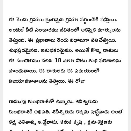
ఈ రెండు గ్రహాలు క్రూరమైన గ్రహాల వర్గంలోకి వస్తాయి.
అందుకే వీటి సంచారము జీవితంలో ఆకస్మిక మార్పులను
తెస్తుంది. ఈ ప్రభావాలు రెండు విధాలుగా పనిచేస్తాయి.
శుభప్రదమైనవి. అశుభకరమైనవి. అయితే కొన్ని రాశులు
ఈ సంచారము వలన 18 నెలల పాటు శుభ ఫలితాలను
పొందుతాయి. ఈ రాశులకు ఈ సమయంలో
విజయావకాశాలను తెస్తాయి. ఈ రోజు
రాహువు కుంభరాశిలో ఉన్నాడు. శనీశ్వరుడు
కుంభరాశికి అధిపతి. శనీశ్వరుడు కర్మను ఇచ్చేవాడు అంటే
కర్మ ఫలితాన్ని ఇచ్చేవాడు. కనుక కృషి , క్రమశిక్షణకు