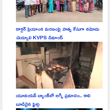
డాక్టర్ ప్రియాంక మరణంపై హత్య కేసుగా నమోదు
చెయ్యాలి KVPS డిమాండ్
యూనియన్ బ్యాంక్‌లో అగ్ని ప్రమాదం.. కాలి
బూడిదైన ఫైళ్లు