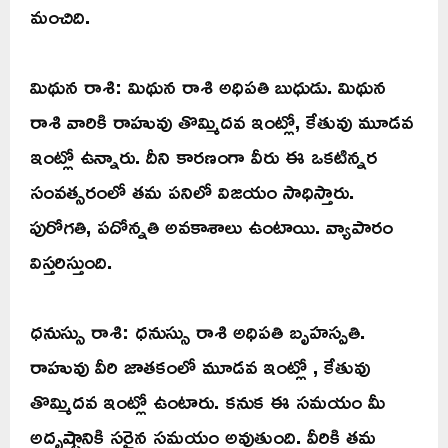
మంచిది.
మిథున రాశి: మిథున రాశి అధిపతి బుధుడు. మిథున
రాశి వారికి రాహువు తొమ్మిదవ ఇంట్లో, కేతువు మూడవ
ఇంట్లో ఉన్నారు. దీని కారణంగా వీరు ఈ ఒకటిన్నర
సంవత్సరంలో తమ పనిలో విజయం సాధిస్తారు.
పురోగతి, పదోన్నతి అవకాశాలు ఉంటాయి. వ్యాపారం
విస్తరిస్తుంది.
ధనుస్సు రాశి: ధనుస్సు రాశి అధిపతి బృహస్పతి.
రాహువు వీరి జాతకంలో మూడవ ఇంట్లో , కేతువు
తొమ్మిదవ ఇంట్లో ఉంటారు. కనుక ఈ సమయం మీ
అదృష్టానికి సరైన సమయం అవుతుంది. వీరికి తమ