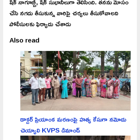
షేక్ నాగూబ్బీ, షేక్ సుభానీలుగా తెలిసింది. తనను మోసం
చేసి నగదు తీసుకున్న వారిపై చర్యలు తీసుకోవాలని
పోలీసులకు ఫిర్యాదు చేశాడు
Also read
డాక్టర్ ప్రియాంక మరణంపై హత్య కేసుగా నమోదు
చెయ్యాలి KVPS డిమాండ్