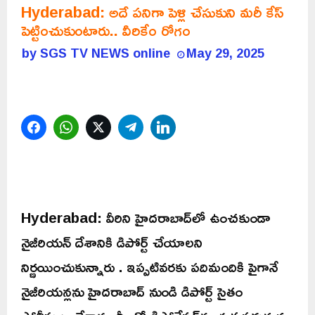
Hyderabad: అదే పనిగా పెళ్లి చేసుకుని మరీ కేస్
పెట్టించుకుంటారు.. వీరికేం రోగం
by
SGS TV NEWS online
May 29, 2025
Facebook
WhatsApp
Twitter
Telegram
LinkedIn
Hyderabad: వీరిని హైదరాబాద్‌లో ఉంచకుండా
నైజీరియన్ దేశానికి డిపోర్ట్ చేయాలని
నిర్ణయించుకున్నారు . ఇప్పటివరకు పదిమందికి పైగానే
నైజీరియన్లను హైదరాబాద్ నుండి డిపోర్ట్ సైతం