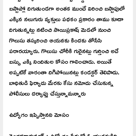
బస్టాప్లో దిగుతుండగా అంతక ముందే విరించి బస్టాపులో
ఎక్కిన నలుగురు వ్యక్తులు పథకం ప్రకారం తాము కూడా
దిగుతున్నట్లు నటించి సాయిప్రకాష్ మెడలో నుంచి
గొలుసు తస్కరించి ఆయనకు కిందకు తోసేసి
పరారయ్యారు. గొలుసు చోరీకి గురైనట్లు గుర్తించి అదే
బస్సు ఎక్కి నిందితుల కోసం గాలించాడు. అయితే
అప్పటికే వారంతా దిగిపోయినట్లు కండక్టర్ తెలిపాడు.
బాధితుడి ఫిర్యాదు మేరకు కేసు నమోదు చేసుకున్న
పోలీసులు దర్యాప్తు చేస్తున్నామన్నారు
ఉద్యోగం ఇప్పిస్తానని మోసం
వెంగళరావునగర్ : ఉద్యోగం పేరుతో ఓ యువకుడిని