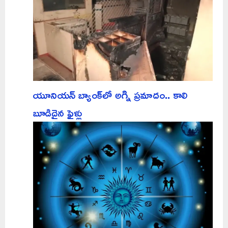
యూనియన్ బ్యాంక్‌లో అగ్ని ప్రమాదం.. కాలి
బూడిదైన ఫైళ్లు