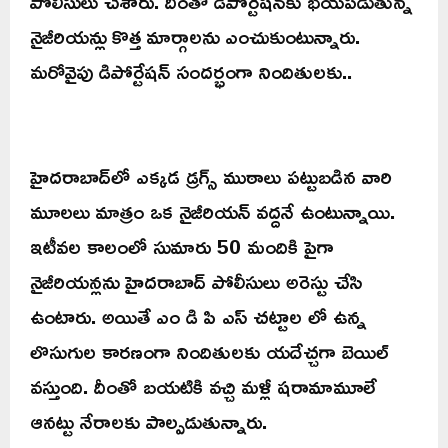
పోలీసులు చేశారు. దీంతో డిపోర్టేషన్‌కు భయపడుతున్న
నైజీరియన్లు కొత్త మార్గాలను ఎంచుకుంటున్నారు.
మరోవైపు డిపోర్టేషన్ సందర్భంగా నిందితులకు..
హైదరాబాద్‌లో ఎక్కడ డ్రగ్స్ ముఠాలు పట్టుబడిన వారి
మూలలు మాత్రం ఒక నైజీరియన్ వద్దనే ఉంటున్నాయి.
ఇటీవల కాలంలో సుమారు 50 మందికి పైగా
నైజీరియన్లను హైదరాబాద్ పోలీసులు అరెస్టు చేసి
ఉంటారు. అయితే ఎం డి పి ఎస్ చట్టాల లో ఉన్న
లొసుగుల కారణంగా నిందితులకు యదేచ్చగా బెయిల్
వస్తుంది. దీంతో బయటికి వచ్చి మళ్లీ షరామామూలే
ఆనట్టు నేరాలకు పాల్పడుతున్నారు.