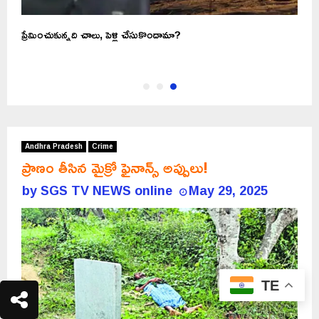
ి
ప్రేమించుకున్నది చాలు, పెళ్లి చేసుకొందామా?
Andhra Pradesh
Crime
ప్రాణం తీసిన మైక్రో ఫైనాన్స్ అప్పులు!
by
SGS TV NEWS online
May 29, 2025
TE