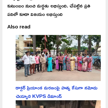
కుటుంబం నుంచి మద్దతు లభిస్తుంది. చేపట్టిన ప్రతి
పనిలో కూడా విజయం లభిస్తుంది
Also read
డాక్టర్ ప్రియాంక మరణంపై హత్య కేసుగా నమోదు
చెయ్యాలి KVPS డిమాండ్