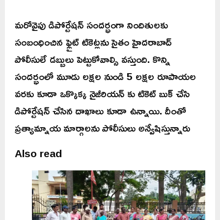
మరోవైపు డిపోర్టేషన్ సందర్భంగా నిందితులకు
సంబంధించిన ఫ్లైట్ టికెట్లను సైతం హైదరాబాద్
పోలీసులే డబ్బులు పెట్టుకోవాల్సి వస్తుంది. కొన్ని
సందర్భంలో మూడు లక్షల నుండి 5 లక్షల రూపాయల
వరకు కూడా ఒక్కొక్క నైజీరియన్ కు టికెట్ బుక్ చేసి
డిపోర్టేషన్ చేసిన దాఖాలు కూడా ఉన్నాయి. దీంతో
ప్రత్యామ్నాయ మార్గాలను పోలీసులు అన్వేషిస్తున్నారు
Also read