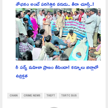
శోభనం అంటే పరిగెత్తిన వరుడు.. తీరా చూస్తే..!
రీ సర్వే మహిళా ప్రాణం తీసిందా! కర్నూలు జిల్లాలో
ఉద్రిక్తత
CHAIN
CRIME NEWS
THEFT
TSRTC BUS