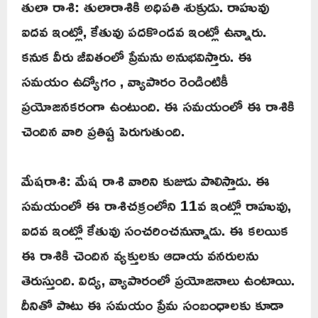
తులా రాశి: తులారాశికి అధిపతి శుక్రుడు. రాహువు
ఐదవ ఇంట్లో, కేతువు పదకొండవ ఇంట్లో ఉన్నారు.
కనుక వీరు జీవితంలో ప్రేమను అనుభవిస్తారు. ఈ
సమయం ఉద్యోగం , వ్యాపారం రెండింటికీ
ప్రయోజనకరంగా ఉంటుంది. ఈ సమయంలో ఈ రాశికి
చెందిన వారి ప్రతిష్ట పెరుగుతుంది.
మేషరాశి: మేష రాశి వారిని కుజుడు పాలిస్తాడు. ఈ
సమయంలో ఈ రాశిచక్రంలోని 11వ ఇంట్లో రాహువు,
ఐదవ ఇంట్లో కేతువు సంచరించనున్నాడు. ఈ కలయిక
ఈ రాశికి చెందిన వ్యక్తులకు ఆదాయ వనరులను
తెరుస్తుంది. విద్య, వ్యాపారంలో ప్రయోజనాలు ఉంటాయి.
దీనితో పాటు ఈ సమయం ప్రేమ సంబంధాలకు కూడా