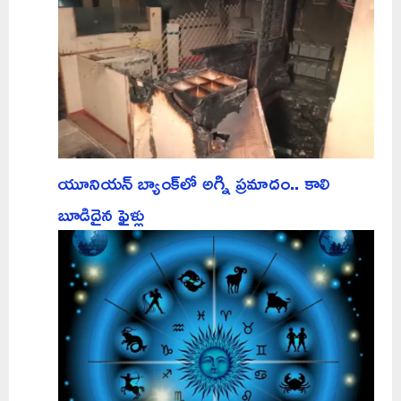
యూనియన్ బ్యాంక్‌లో అగ్ని ప్రమాదం.. కాలి
బూడిదైన ఫైళ్లు