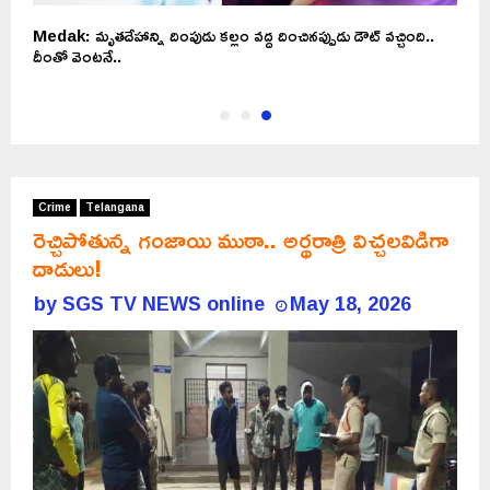
Medak: మృతదేహాన్ని దింపుడు కల్లం వద్ద దించినప్పుడు డౌట్ వచ్చింది..
దీంతో వెంటనే..
Crime
Telangana
రెచ్చిపోతున్న గంజాయి ముఠా.. అర్థరాత్రి విచ్చలవిడిగా
దాడులు!
by
SGS TV NEWS online
May 18, 2026