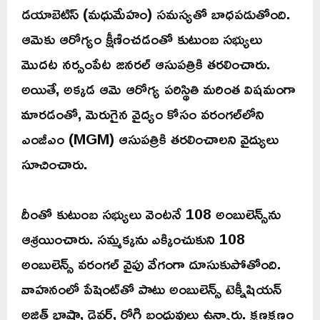
డయాబెటిస్ (మధుమేహం) సమస్యతో బాధపడుతోంది.
ఆమెకు ఆరోగ్యం క్షీణించడంతో కుటుంబ సభ్యులు
మొదట నర్సంపేట జనరల్ ఆసుపత్రికి తరలించారు.
అయితే, అక్కడ ఆమె ఆరోగ్య పరిస్థితి మరింత విషమంగా
మారడంతో, మెరుగైన వైద్యం కోసం వరంగల్‌లోని
ఎంజీఎం (MGM) ఆసుపత్రికి తరలించాలని వైద్యులు
సూచించారు.
దీంతో కుటుంబ సభ్యులు వెంటనే 108 అంబులెన్స్‌ను
ఆశ్రయించారు. సమ్మక్కను ఎక్కించుకుని 108
అంబులెన్స్ వరంగల్ వైపు వేగంగా దూసుకుపోతోంది.
వాహనంలో పేషెంట్‌తో పాటు అంబులెన్స్ టెక్నీషియన్
అజిత్ భాషా, డ్రైవర్, రోగి బంధువులు ఉన్నారు. క్షణక్షణం