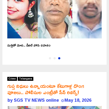
సుత్తెతో మోది.. డీజిల్ పోసి దహనం
Crime
Telangana
గుప్త నిధులు ఉన్నాయంటూ కేటుగాళ్ల దొంగ
పూజలు.. పోలీసుల ఎంట్రీతో సీన్ రివర్స్!
by
SGS TV NEWS online
May 18, 2026