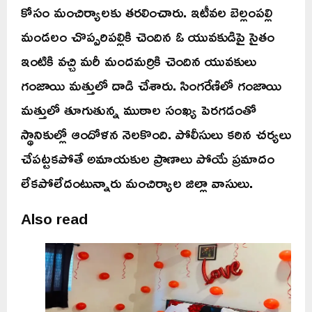
కోసం మంచిర్యాలకు తరలించారు. ఇటీవల బెల్లంపల్లి
మండలం చొప్పరిపల్లికి చెందిన ఓ యువకుడిపై సైతం
ఇంటికి వచ్చి మరీ మందమర్రికి చెందిన యువకులు
గంజాయి మత్తులో దాడి చేశారు. సింగరేణిలో గంజాయి
మత్తులో తూగుతున్న ముఠాల సంఖ్య పెరగడంతో
స్థానికుల్లో ఆందోళన నెలకొంది. పోలీసులు కఠిన చర్యలు
చేపట్టకపోతే అమాయకుల ప్రాణాలు పోయే ప్రమాదం
లేకపోలేదంటున్నారు మంచిర్యాల జిల్లా వాసులు.
Also read