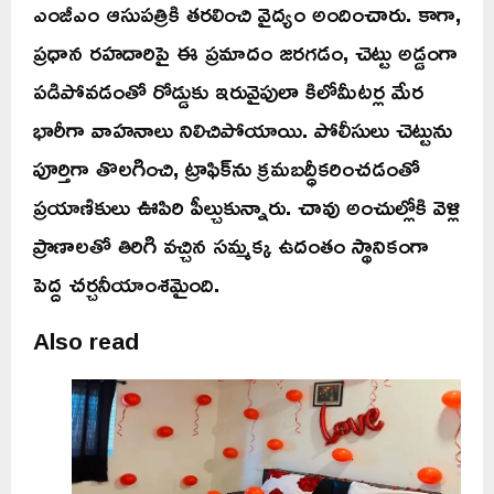
ఎంజీఎం ఆసుపత్రికి తరలించి వైద్యం అందించారు. కాగా,
ప్రధాన రహదారిపై ఈ ప్రమాదం జరగడం, చెట్టు అడ్డంగా
పడిపోవడంతో రోడ్డుకు ఇరువైపులా కిలోమీటర్ల మేర
భారీగా వాహనాలు నిలిచిపోయాయి. పోలీసులు చెట్టును
పూర్తిగా తొలగించి, ట్రాఫిక్‌ను క్రమబద్ధీకరించడంతో
ప్రయాణికులు ఊపిరి పీల్చుకున్నారు. చావు అంచుల్లోకి వెళ్లి
ప్రాణాలతో తిరిగి వచ్చిన సమ్మక్క ఉదంతం స్థానికంగా
పెద్ద చర్చనీయాంశమైంది.
Also read