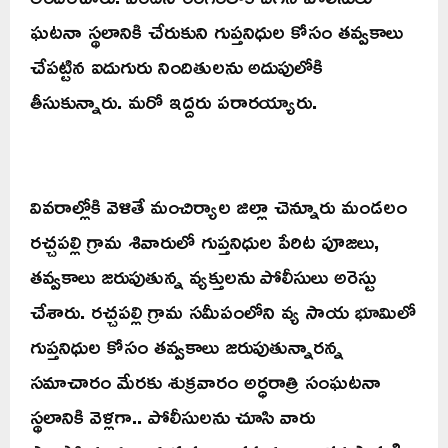
ఘటనా స్థలానికి చేరుకుని గుప్తనిధుల కోసం తవ్వకాలు
చేపట్టిన ఐదుగురు నిందితులను అదుపులోకి
తీసుకున్నారు. మరో ఇద్దరు పరారయ్యారు.
వివరాల్లోకి వెళితే మంచిర్యాల జిల్లా చెన్నూరు మండలం
రచ్చపల్లి గ్రామ శివారులో గుప్తనిధుల పేరిట పూజలు,
తవ్వకాలు జరుపుతున్న వ్యక్తులను పోలీసులు అరెస్టు
చేశారు. రచ్చపల్లి గ్రామ సమీపంలోని వ్య సాయ భూమిలో
గుప్తనిధుల కోసం తవ్వకాలు జరుపుతున్నారన్న
సమాచారం మేరకు శుక్రవారం అర్ధరాత్రి సంఘటనా
స్థలానికి వెళ్లగా.. పోలీసులను చూసి వారు