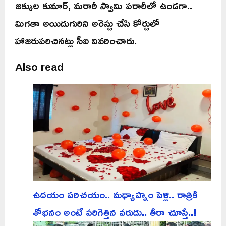
జక్కుల కుమార్, మరాఠీ స్వామి పరారీలో ఉండగా..
మిగతా అయిదుగురిని అరెస్టు చేసి కోర్టులో
హాజరుపరిచినట్లు సీఐ వివరించారు.
Also read
ఉదయం పరిచయం.. మధ్యాహ్నం పెళ్లి.. రాత్రికి
శోభనం అంటే పరిగెత్తిన వరుడు.. తీరా చూస్తే..!