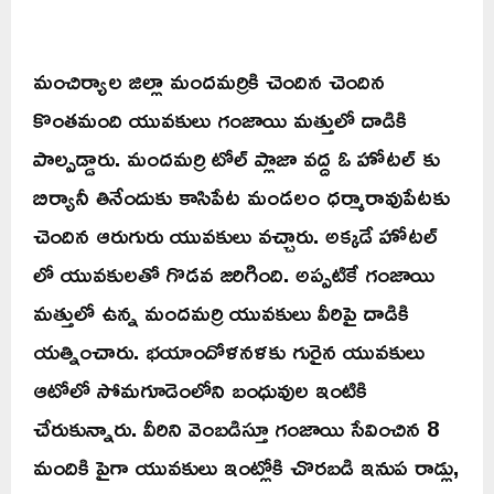
మంచిర్యాల జిల్లా మందమర్రికి చెందిన చెందిన
కొంతమంది యువకులు గంజాయి మత్తులో దాడికి
పాల్పడ్డారు. మందమర్రి టోల్ ప్లాజా వద్ద ఓ హోటల్ కు
బిర్యానీ తినేందుకు కాసిపేట మండలం ధర్మారావుపేటకు
చెందిన ఆరుగురు యువకులు వచ్చారు. అక్కడే హోటల్
లో యువకులతో గొడవ జరిగింది. అప్పటికే గంజాయి
మత్తులో ఉన్న మందమర్రి యువకులు వీరిపై దాడికి
యత్నించారు. భయాందోళనళకు గురైన యువకులు
ఆటోలో సోమగూడెంలోని బంధువుల ఇంటికి
చేరుకున్నారు. వీరిని వెంబడిస్తూ గంజాయి సేవించిన 8
మందికి పైగా యువకులు ఇంట్లోకి చొరబడి ఇనుప రాడ్లు,