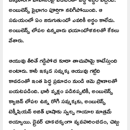
అంబులెన్స్ పైభాగం పూర్తిగా నలిగిపోయింది. ఆ
సమయంలో ఏం జరుగుతుందో ఎవరికీ అర్థం కాలేదు.
అంబులెన్స్ లోపల ఉన్నవారు భయాందోళనలతో కేకలు
వేశారు.
ఆయువు తీరితే గడ్డిపోచ కూడా తాచుపామై కాటేస్తుంది
అంటారు. కానీ ఇక్కడ సమ్మక్క ఆయువు గట్టిది
కావడంతో ఇంత పెద్ద ప్రమాదం నుండి ఆమె ప్రాణాలతో
బయటపడింది. భారీ వృక్షం పడినప్పటికీ, అంబులెన్స్
క్యాబిన్ లోపల ఉన్న రోగి సమ్మక్కకు, అంబులెన్స్
టెక్నీషియన్ అజిత్ భాషాకు స్వల్ప గాయాల మాత్రమే
అయ్యాయి. డ్రైవర్ చాకచక్యంగా వ్యవహరించడం, చెట్టు