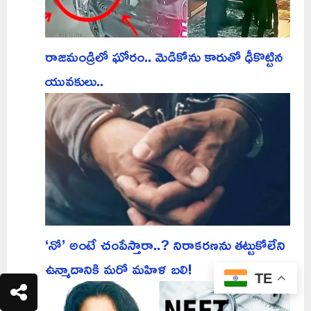
రాజమండ్రిలో ఘోరం.. మెడికోను కారుతో ఢీకొట్టిన
యువకులు..
‘నో’ అంటే చంపేస్తారా..? నిరాకరణను తట్టుకోలేని
ఉన్మాదానికి మరో మహిళ బలి!
TE