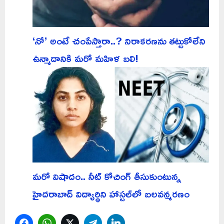
‘నో’ అంటే చంపేస్తారా..? నిరాకరణను తట్టుకోలేని
ఉన్మాదానికి మరో మహిళ బలి!
మరో విషాదం.. నీట్ కోచింగ్ తీసుకుంటున్న
హైదరాబాద్ విద్యార్థిని హాస్టల్‌లో బలవన్మరణం
Facebook
WhatsApp
Twitter
Telegram
LinkedIn