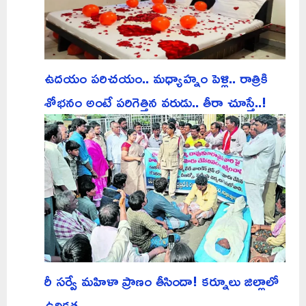
ఉదయం పరిచయం.. మధ్యాహ్నం పెళ్లి.. రాత్రికి
శోభనం అంటే పరిగెత్తిన వరుడు.. తీరా చూస్తే..!
రీ సర్వే మహిళా ప్రాణం తీసిందా! కర్నూలు జిల్లాలో
ఉద్రిక్తత