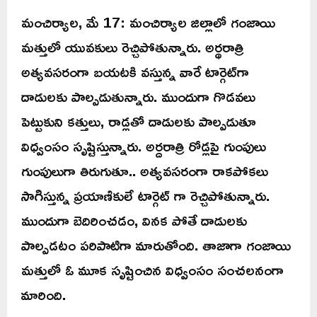
మంచిర్యాల, మే 17: మంచిర్యాల జిల్లాలో గంజాయి
మత్తులో యువకులు రెచ్చిపోతున్నారు. అర్థరాత్రి
అత్యవసరంగా బయటకి వస్తున్న వారే టార్గెట్‌గా
దాడులకు పాల్పడుతున్నారు‌. ముందుగా గొడవలు
పెట్టుకుని కత్తులు, రాడ్లతో దాడులకు పాల్పడుతూ
విధ్వంసం సృష్టిస్తున్నారు. అర్దరాత్రి రోడ్లపై గుంపులు
గుంపులుగా తిరుగుతూ.. అత్యవసరంగా రాకపోకలు
సాగిస్తున్న ప్రయాణికులే టార్గెట్ గా రెచ్చిపోతున్నారు.
ముందుగా బెదిరించడం, వినక పోతే దాడులకు
పాల్పడటం పరిపాటిగా మారుతోంది. తాజాగా గంజాయి
మత్తులో ఓ మూక సృష్టించిన విధ్వంసం సంచలనంగా
మారింది.