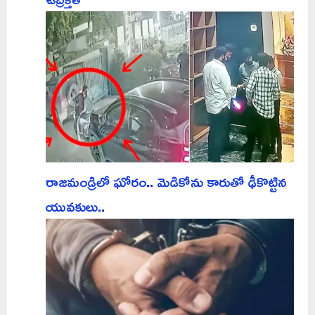
రాజమండ్రిలో ఘోరం.. మెడికోను కారుతో ఢీకొట్టిన
యువకులు..