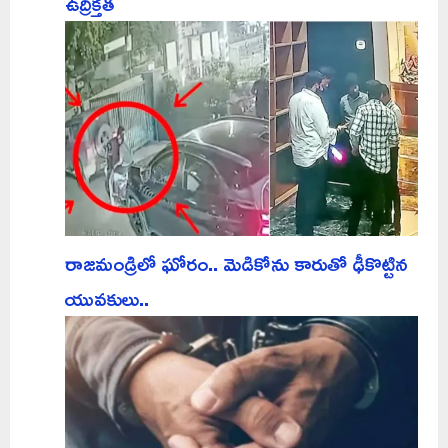
ఉద్రిక్తత
రాజమండ్రిలో ఘోరం.. మెడికోను కారుతో ఢీకొట్టిన
యువకులు..