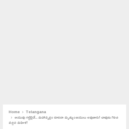
Home
Telangana
ఆయువు గట్టిదైతే.. మహావృక్షం కూలినా మృత్యుంజయులు అవుతారు! చావును గెలిచి
వచ్చిన మహిళ!