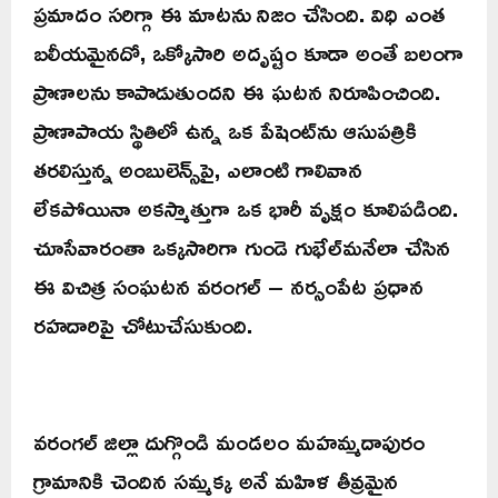
ప్రమాదం సరిగ్గా ఈ మాటను నిజం చేసింది. విధి ఎంత
బలీయమైనదో, ఒక్కోసారి అదృష్టం కూడా అంతే బలంగా
ప్రాణాలను కాపాడుతుందని ఈ ఘటన నిరూపించింది.
ప్రాణాపాయ స్థితిలో ఉన్న ఒక పేషెంట్‌ను ఆసుపత్రికి
తరలిస్తున్న అంబులెన్స్‌పై, ఎలాంటి గాలివాన
లేకపోయినా అకస్మాత్తుగా ఒక భారీ వృక్షం కూలిపడింది.
చూసేవారంతా ఒక్కసారిగా గుండె గుభేల్‌మనేలా చేసిన
ఈ విచిత్ర సంఘటన వరంగల్ – నర్సంపేట ప్రధాన
రహదారిపై చోటుచేసుకుంది.
వరంగల్ జిల్లా దుగ్గొండి మండలం మహమ్మదాపురం
గ్రామానికి చెందిన సమ్మక్క అనే మహిళ తీవ్రమైన