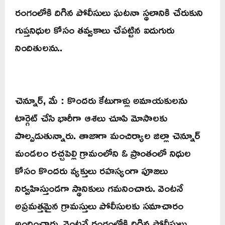
రంగంలోకి దిగిన పోలీసులు ఘటనా స్థలానికి చేరుకుని
గుప్తనిధుల కోసం తవ్వకాలు చేపట్టిన ఐదుగురు
నిందితులను..
చెన్నూర్, మే : కొందరు కేటుగాళ్లు అమాయకులను‌
టార్గెట్ చేసి భారీగా ఆశలు చూపి మోసాలకు
పాల్పడుతున్నారు. తాజాగా మంచిర్యాల జిల్లా చెన్నూర్
మండలం రచ్చపెల్లి గ్రామంలోని ఓ ప్రాంతంలో నిధుల
కోసం కొందరు వ్యక్తులు రహస్యంగా పూజలు
నిర్వహిస్తుండగా స్థానికులు గమనించారు. వెంటనే
అప్రమత్తమైన గ్రామస్తులు పోలీసులకు సమాచారం
అందించారు. వెంటనే రంగంలోకి దిగిన పోలీసులు