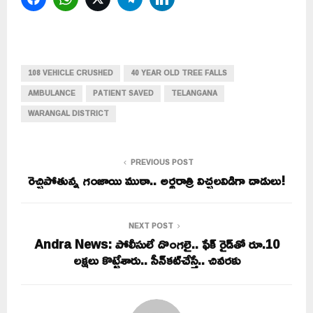
108 VEHICLE CRUSHED
40 YEAR OLD TREE FALLS
AMBULANCE
PATIENT SAVED
TELANGANA
WARANGAL DISTRICT
PREVIOUS POST
రెచ్చిపోతున్న గంజాయి ముఠా.. అర్థరాత్రి విచ్చలవిడిగా దాడులు!
NEXT POST
Andra News: పోలీసులే దొంగలై.. ఫేక్ రైడ్‌తో రూ.10
లక్షలు కొట్టేశారు.. సీన్‌కట్‌చేస్తే.. చివరకు