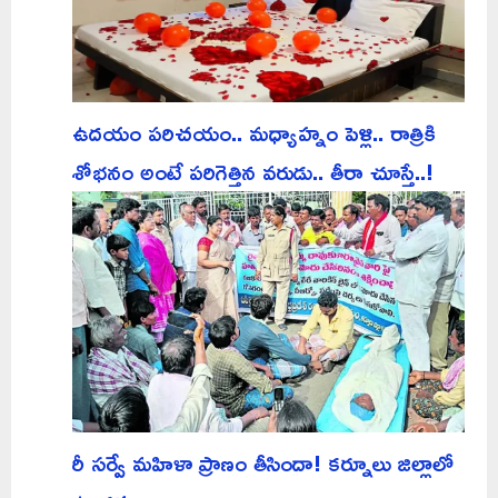
ఉదయం పరిచయం.. మధ్యాహ్నం పెళ్లి.. రాత్రికి
శోభనం అంటే పరిగెత్తిన వరుడు.. తీరా చూస్తే..!
రీ సర్వే మహిళా ప్రాణం తీసిందా! కర్నూలు జిల్లాలో