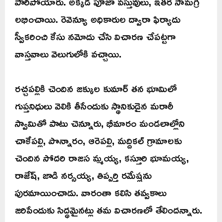
పారిపోయారు. అక్కడ పూజా వస్తువులు, ఇతర సామగ్రి
లభించాయి. రెవెన్యూ అధికారుల ద్వారా ఫిర్యాదు
స్వీకరించి కేసు నమోదు చేసి విచారణ చేపట్టగా
వాస్తవాలు వెలుగులోకి వచ్చాయి.
రచ్చపల్లికి చెందిన జక్కుల కుమార్ తన భూమిలో
గుప్తనిధులు వెలికి తీసేందుకు స్థానికుడైన మరాఠీ
స్వామితో పాటు చెన్నూరు, భీమారం మండలాల్లోని
చాకేపల్లి, పొన్నారం, ఆరెపల్లి, మద్దికల్ గ్రామాలకు
చెందిన సోదరి రాజస మ్మయ్య, కస్తూరి భూమయ్య,
రాజేష్, జాడి నర్సయ్య, తిప్పర్తి రమేష్లను
పురమాయించాడు. వారంతా కలిసి తవ్వకాలు
జరిపేందుకు సిద్ధమైనట్లు తమ విచారణలో తేలిందన్నారు.