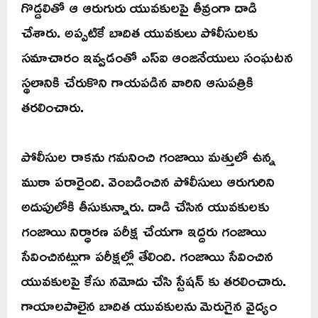
గొడ్డలితో ఆ ఆరుగురు యువకులపై తీవ్రంగా దాడి
చేశారు. అప్పటికే బాదిత యువకులు పోలీసులకు
సమాచారం ఇవ్వడంతో ఎస్ఐ ఆంజనేయులు సంఘటన
స్థలానికి చేరుకొని గాయపడిన వారిని ఆసుపత్రికి
తరలించారు.
పోలీసుల రాకను గమనించి గంజాయి మత్తులో ఉన్న
ముఠా పరారైంది. వెంబడించిన పోలీసులు ఆరుగురిని
అదుపులోకి తీసుకున్నారు. దాడి చేసిన యువకులకు
గంజాయి నిర్ధారణ పరీక్ష చేయగా ఇద్దరు గంజాయి
సేవించినట్లుగా పరీక్షల్లో తేలింది. గంజాయి సేవించిన
యువకులపై కేసు నమోదు చేసి స్టేషన్ కు తరలించారు.
గాయాలపాలైన బాదిత యువకులను మెరుగైన వైద్యం