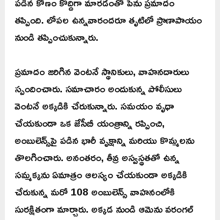
పడిన కోణం కొద్దిగా మారడంతో పెను ప్రమాదం
తప్పింది. లోపల ఉన్నవారందరూ తృటిలో ప్రాణాపాయం
నుండి తప్పించుకున్నారు.
ప్రమాదం జరిగిన వెంటనే స్థానికులు, వాహనదారులు
స్పందించారు. సమాచారం అందుకున్న పోలీసులు
వెంటనే అక్కడికి చేరుకున్నారు. సమయం వృధా
చేయకుండా ఒక జేసీబీ యంత్రాన్ని రప్పించి,
అంబులెన్స్‌పై పడిన భారీ వృక్షాన్ని మరియు కొమ్మలను
తొలగించారు. అనంతరం, తీవ్ర అస్వస్థతతో ఉన్న
సమ్మక్కను ఏమాత్రం ఆలస్యం చేయకుండా అక్కడికి
చేరుకున్న మరో 108 అంబులెన్స్ వాహనంలోకి
సురక్షితంగా మార్చారు. అక్కడ నుండి ఆమెను వరంగల్