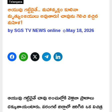
Telangana
ఆయువు గట్టిదైతే.. మహావృక్షం కూలినా
మృత్యుంజయులు అవుతారు! చావును గెలిచి వచ్చిన
మహిళ!
by
SGS TV NEWS online
May 18, 2026
Facebook
WhatsApp
Twitter
Telegram
LinkedIn
ఆయువు గట్టిదైతే చావు అంచుల్లోకి వెళ్లినా ప్రాణాలు
దక్కుతాయంటారు. వరంగల్ జిల్లాలో జరిగిన ఒక విచిత్ర