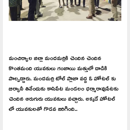
మంచిర్యాల జిల్లా మందమర్రికి చెందిన చెందిన
కొంతమంది యువకులు గంజాయి మత్తులో దాడికి
పాల్పడ్డారు. మందమర్రి టోల్ ప్లాజా వద్ద ఓ హోటల్ కు
బిర్యానీ తినేందుకు కాసిపేట మండలం ధర్మారావుపేటకు
చెందిన ఆరుగురు యువకులు వచ్చారు. అక్కడే హోటల్
లో యువకులతో గొడవ జరిగింది..