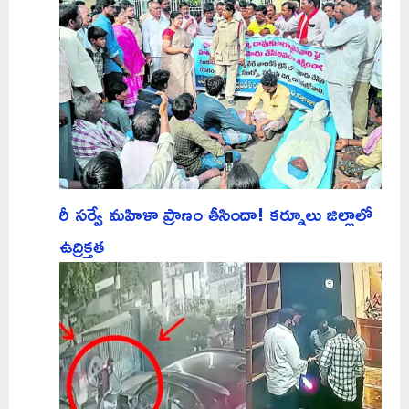
రీ సర్వే మహిళా ప్రాణం తీసిందా! కర్నూలు జిల్లాలో
ఉద్రిక్తత