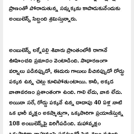
ప్రాణంతో పోరాడుతున్న సమ్మక్కను కాపాడుకునేందుకు
అంబులెన్స్ సిబ్బంది శ్రమిస్తున్నారు.
అంబులెన్స్ లక్నేపల్లి శివారు ప్రాంతంలోకి రాగానే
ఊహించని ప్రమాదం వెంటాడింది. సాధారణంగా
వర్షాలు పడినప్పుడో, ఈదురు గాలులు వీచినప్పుడో రోడ్డు
పక్కన ఉన్న చెట్లు కూలిపోతుంటాయి. కానీ, అక్కడ
వాతావరణం ప్రశాంతంగా ఉంది. గాలి లేదు, వాన లేదు.
అయినా సరే, రోడ్డు పక్కనే ఉన్న దాదాపు 40 ఏళ్ల నాటి
ఒక భారీ వృక్షం అకస్మాత్తుగా, ఒక్కసారిగా ప్రయాణిస్తున్న
108 అంబులెన్స్‌పై విరిగిపడింది. మహావృక్షం
ఒక్కసారిగా వాహనంపై పడటంతో పెద్ద శబ్దం వచ్చింది.