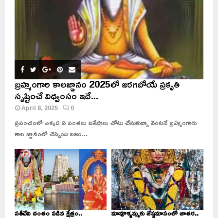
బ్రహ్మంగారి కాలజ్ఞానం 2025లో జరగబోయే ప్రకృతి
సృష్టించే విధ్వంసం ఇదే...
April 8, 2025
0
ప్రపంచంలో ఎక్కడ ఏ వింతలు విశేషాలు చోటు చేసుకున్నా వెంటనే బ్రహ్మంగారు
కాల జ్ఞానంలో చెప్పింది నిజం...
సతీదేవి దంతం పడిన క్షేత్రం..
మావూళ్ళమ్మకు జేష్ఠమాసంలో జాతర..