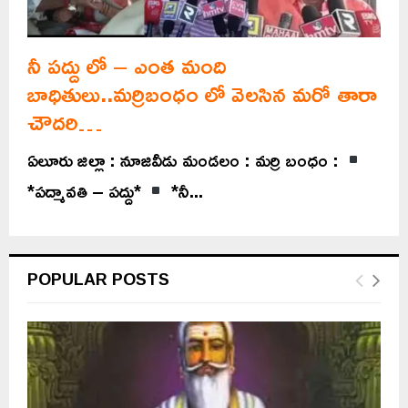
నీ పద్దు లో – ఎంత మంది
బాధితులు..మర్రిబంధం లో వెలసిన మరో తారా
చౌదరి…
ఏలూరు జిల్లా : నూజివీడు మండలం : మర్రి బంధం :
*పద్మావతి – పద్దు*
*నీ...
POPULAR POSTS