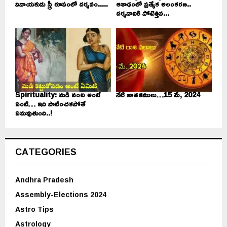
వినాయకుడు స్త్రీ రూపంలో దర్శనం.....
ఆశాఢంలో ప్రత్యేక అలంకరణ..
దర్శనానికి పోటెత్తిన...
Spirituality: మడి వంట అంటే
నేటి జాతకములు…15 మే, 2024
ఏంటి… ఇది పాటించకపోతే
ఏమవుతుంది..!
CATEGORIES
Andhra Pradesh
Assembly-Elections 2024
Astro Tips
Astrology