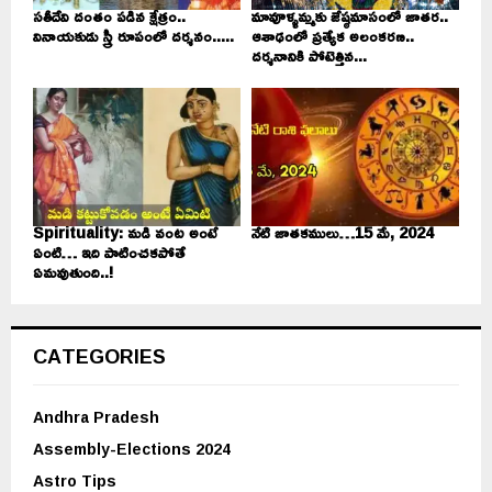
సతీదేవి దంతం పడిన క్షేత్రం..
మావూళ్ళమ్మకు జేష్ఠమాసంలో జాతర..
వినాయకుడు స్త్రీ రూపంలో దర్శనం.....
ఆశాఢంలో ప్రత్యేక అలంకరణ..
దర్శనానికి పోటెత్తిన...
Spirituality: మడి వంట అంటే
నేటి జాతకములు…15 మే, 2024
ఏంటి… ఇది పాటించకపోతే
ఏమవుతుంది..!
CATEGORIES
Andhra Pradesh
Assembly-Elections 2024
Astro Tips