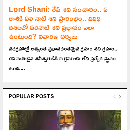
Lord Shani: రేపే శని సంచారం.. ఏ
రాశికి ఏలి నాటి శని ప్రారంభం.. వివిధ
దశలలో ఏలినాటి శని ప్రభావం ఎలా
ఉంటుంది? నివారణ చర్యలు
నవగ్రహాల్లో అత్యంత ప్రభావవంతమైన గ్రహం శని గ్రహం..
రవి సుతుడైన శనీశ్వరుడికి ఏ గ్రహాలకు లేని ప్రత్యేక స్థానం
ఉంది....
POPULAR POSTS