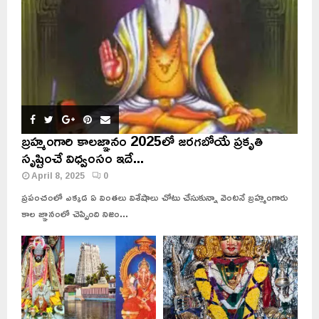
బ్రహ్మంగారి కాలజ్ఞానం 2025లో జరగబోయే ప్రకృతి
సృష్టించే విధ్వంసం ఇదే...
April 8, 2025
0
ప్రపంచంలో ఎక్కడ ఏ వింతలు విశేషాలు చోటు చేసుకున్నా వెంటనే బ్రహ్మంగారు
కాల జ్ఞానంలో చెప్పింది నిజం...