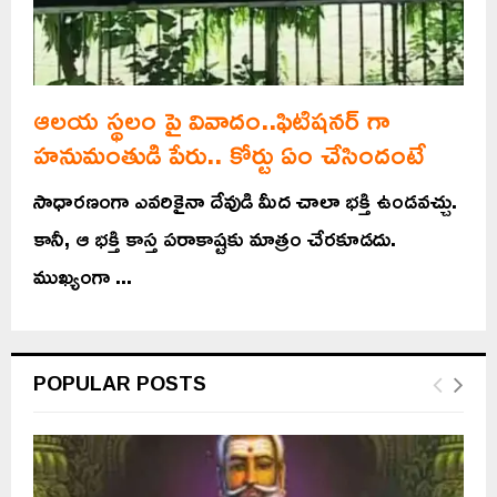
ఆలయ స్థలం పై వివాదం..ఫిటిషనర్ గా
హనుమంతుడి పేరు.. కోర్టు ఏం చేసిందంటే
సాధారణంగా ఎవరికైనా దేవుడి మీద చాలా భక్తి ఉండవచ్చు.
కానీ, ఆ భక్తి కాస్త పరాకాష్టకు మాత్రం చేరకూడదు.
ముఖ్యంగా ...
POPULAR POSTS