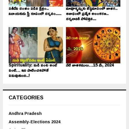
సతీదేవి దంతం పడిన క్షేత్రం..
మావూళ్ళమ్మకు జేష్ఠమాసంలో జాతర..
వినాయకుడు స్త్రీ రూపంలో దర్శనం.....
ఆశాఢంలో ప్రత్యేక అలంకరణ..
దర్శనానికి పోటెత్తిన...
Spirituality: మడి వంట అంటే
నేటి జాతకములు…15 మే, 2024
ఏంటి… ఇది పాటించకపోతే
ఏమవుతుంది..!
CATEGORIES
Andhra Pradesh
Assembly-Elections 2024