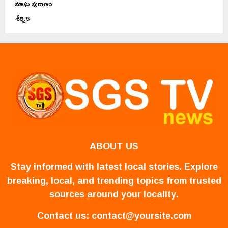
మాఘ పురాణం
శీర్షిక
ABOUT US
Stay informed with latest local stories. Explore
breaking, local, and trending topics from trusted
sources around your locality.
Contact us:
contact@yoursite.com