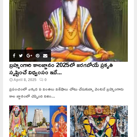
బ్రహ్మంగారి కాలజ్ఞానం 2025లో జరగబోయే ప్రకృతి
సృష్టించే విధ్వంసం ఇదే...
April 8, 2025
0
ప్రపంచంలో ఎక్కడ ఏ వింతలు విశేషాలు చోటు చేసుకున్నా వెంటనే బ్రహ్మంగారు
కాల జ్ఞానంలో చెప్పింది నిజం...