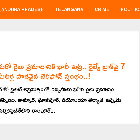
ANDHRA PRADESH
TELANGANA
CRIME
POLITIC
మరో రైలు ప్రమాదానికి భారీ కుట్ర.. రైల్వే ట్రాక్‌పై 7
మీటర్ల పొడవైన టెలిఫోన్ స్తంభం..!
లోకో ఫైలట్ అప్రమత్తంతో రెప్పపాటు ఘోర రైలు ప్రమాదం
తప్పింది. కాన్పూర్, ఘాజీపూర్, డియోరియా తర్వాత ఇప్పుడు
ఉత్తరప్రదేశ్‌లోని రాంపూర్...