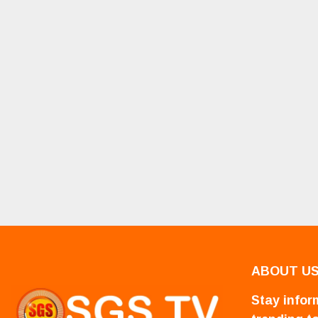
ABOUT U
Stay inform