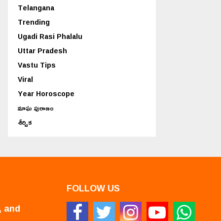
Telangana
Trending
Ugadi Rasi Phalalu
Uttar Pradesh
Vastu Tips
Viral
Year Horoscope
మాఘ పురాణం
శీర్షిక
FOLLOW US
, and