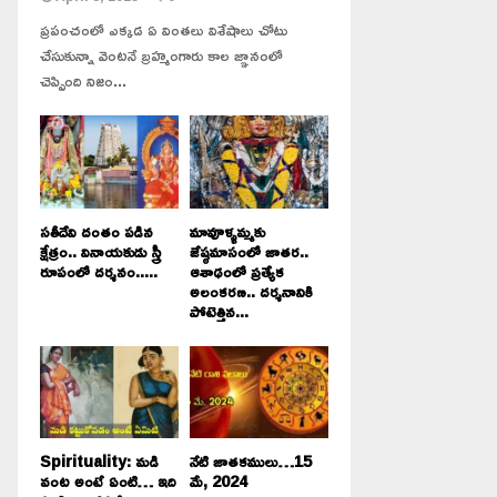
ప్రపంచంలో ఎక్కడ ఏ వింతలు విశేషాలు చోటు
చేసుకున్నా వెంటనే బ్రహ్మంగారు కాల జ్ఞానంలో
చెప్పింది నిజం...
సతీదేవి దంతం పడిన
మావూళ్ళమ్మకు
క్షేత్రం.. వినాయకుడు స్త్రీ
జేష్ఠమాసంలో జాతర..
రూపంలో దర్శనం.....
ఆశాఢంలో ప్రత్యేక
అలంకరణ.. దర్శనానికి
పోటెత్తిన...
Spirituality: మడి
నేటి జాతకములు…15
వంట అంటే ఏంటి… ఇది
మే, 2024