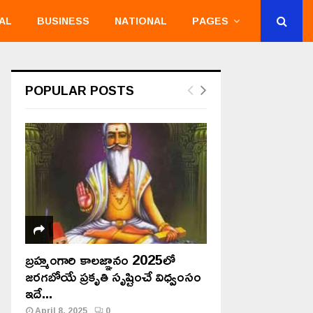
AL
BUSINESS
NATIONAL
PAGES
POPULAR POSTS
బ్రహ్మంగారి కాలజ్ఞానం 2025లో
జరగబోయే ప్రకృతి సృష్టించే విధ్వంసం
ఇదే...
April 8, 2025
0