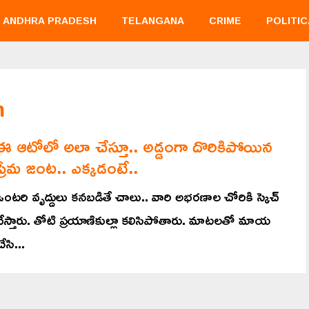
ANDHRA PRADESH
TELANGANA
CRIME
POLITIC
n
ఈ ఆటోలో అలా చేస్తూ.. అడ్డంగా దొరికిపోయిన
ప్రేమ జంట.. ఎక్కడంటే..
ఒంటరి వృద్దులు కనబడితే చాలు.. వారి అభరణాల చోరికి స్కెచ్
వేస్తారు. తోటి ప్రయాణికుల్లా కలిసిపోతారు. మాటలతో మాయ
ేసి...