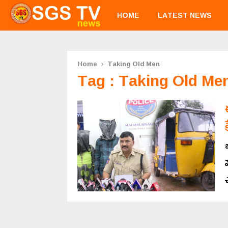
HOME
LATEST NEWS
Home
Taking Old Men
Tag : Taking Old Me
చ