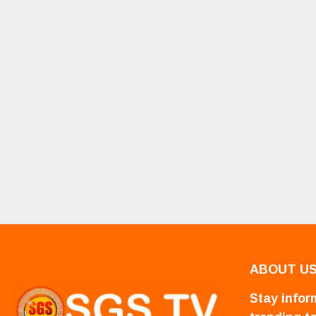
ABOUT U
Stay inform