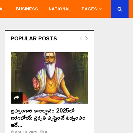
AL
BUSINESS
NATIONAL
PAGES
POPULAR POSTS
బ్రహ్మంగారి కాలజ్ఞానం 2025లో
జరగబోయే ప్రకృతి సృష్టించే విధ్వంసం
ఇదే...
April 8, 2025
0