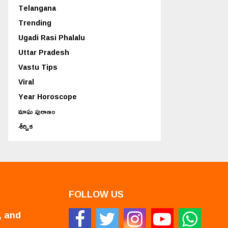
Telangana
Trending
Ugadi Rasi Phalalu
Uttar Pradesh
Vastu Tips
Viral
Year Horoscope
మాఘ పురాణం
శీర్షిక
FOLLOW US
, and