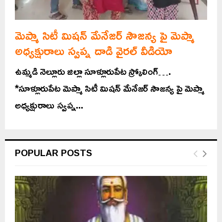
మెప్మా సిటీ మిషన్ మేనేజర్ సౌజన్య పై మెప్మా
అధ్యక్షురాలు స్వప్న దాడి వైరల్ వీడియో
ఉమ్మడి నెల్లూరు జిల్లా సూళ్లూరుపేట స్క్రోలింగ్….
*సూళ్లూరుపేట మెప్మా సిటీ మిషన్ మేనేజర్ సౌజన్య పై మెప్మా
అధ్యక్షురాలు స్వప్న...
POPULAR POSTS