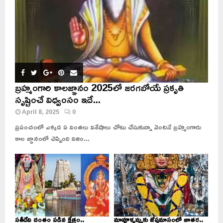
బ్రహ్మంగారి కాలజ్ఞానం 2025లో జరగబోయే ప్రకృతి
సృష్టించే విధ్వంసం ఇదే...
April 8, 2025
0
ప్రపంచంలో ఎక్కడ ఏ వింతలు విశేషాలు చోటు చేసుకున్నా వెంటనే బ్రహ్మంగారు
కాల జ్ఞానంలో చెప్పింది నిజం...
సతీదేవి దంతం పడిన క్షేత్రం..
మావూళ్ళమ్మకు జేష్ఠమాసంలో జాతర..