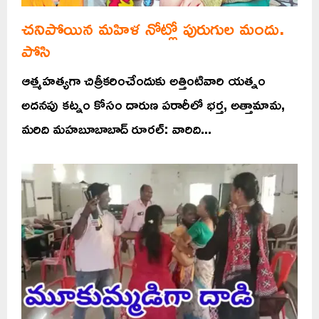
చనిపోయిన మహిళ నోట్లో పురుగుల మందు.
పోసి
ఆత్మహత్యగా చిత్రీకరించేందుకు అత్తింటివారి యత్నం
అదనపు కట్నం కోసం దారుణ పరారీలో భర్త, అత్తామామ,
మరిది మహబూబాబాద్ రూరల్: వారిది...