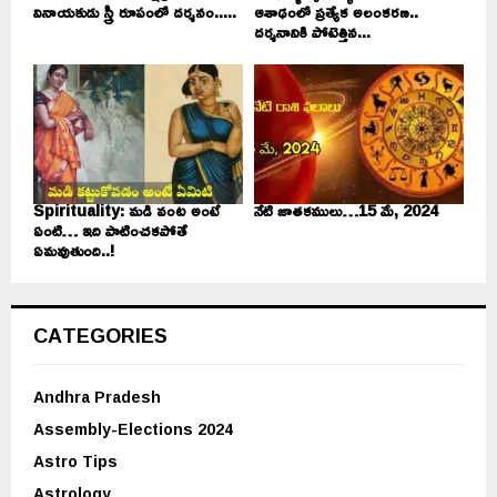
వినాయకుడు స్త్రీ రూపంలో దర్శనం.....
ఆశాఢంలో ప్రత్యేక అలంకరణ..
దర్శనానికి పోటెత్తిన...
Spirituality: మడి వంట అంటే
నేటి జాతకములు…15 మే, 2024
ఏంటి… ఇది పాటించకపోతే
ఏమవుతుంది..!
CATEGORIES
Andhra Pradesh
Assembly-Elections 2024
Astro Tips
Astrology