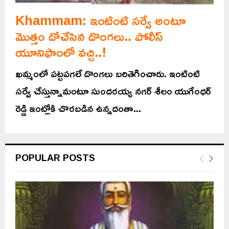
Khammam: ఇంటింటి సర్వే అంటూ
మొత్తం దోచేసిన దొంగలు.. పోలీస్
యూనిఫాంలో వచ్చి..!
ఖమ్మంలో పట్టపగలే దొంగలు బరితెగించారు. ఇంటింటి
సర్వే చేస్తున్నామంటూ సుందరయ్య నగర్ శీలం యుగేంధర్
రెడ్డి ఇంట్లోకి చొరబడిన ఉన్నదంతా...
POPULAR POSTS