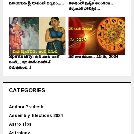
వినాయకుడు స్త్రీ రూపంలో దర్శనం.....
ఆశాఢంలో ప్రత్యేక అలంకరణ..
దర్శనానికి పోటెత్తిన...
Spirituality: మడి వంట అంటే
నేటి జాతకములు…15 మే, 2024
ఏంటి… ఇది పాటించకపోతే
ఏమవుతుంది..!
CATEGORIES
Andhra Pradesh
Assembly-Elections 2024
Astro Tips
Astrology