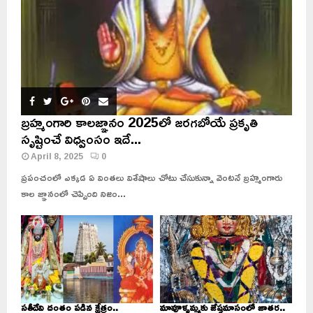
బ్రహ్మంగారి కాలజ్ఞానం 2025లో జరగబోయే ప్రకృతి
సృష్టించే విధ్వంసం ఇదే...
April 8, 2025
0
ప్రపంచంలో ఎక్కడ ఏ వింతలు విశేషాలు చోటు చేసుకున్నా వెంటనే బ్రహ్మంగారు
కాల జ్ఞానంలో చెప్పింది నిజం...
సతీదేవి దంతం పడిన క్షేత్రం..
మావూళ్ళమ్మకు జేష్ఠమాసంలో జాతర..