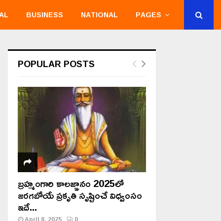
AL
BUSINESS
NATIONAL
PAGES
POPULAR POSTS
బ్రహ్మంగారి కాలజ్ఞానం 2025లో
జరగబోయే ప్రకృతి సృష్టించే విధ్వంసం
ఇదే...
April 8, 2025
0