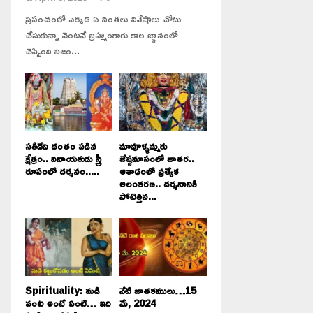
ప్రపంచంలో ఎక్కడ ఏ వింతలు విశేషాలు చోటు
చేసుకున్నా వెంటనే బ్రహ్మంగారు కాల జ్ఞానంలో
చెప్పింది నిజం...
సతీదేవి దంతం పడిన
మావూళ్ళమ్మకు
క్షేత్రం.. వినాయకుడు స్త్రీ
జేష్ఠమాసంలో జాతర..
రూపంలో దర్శనం.....
ఆశాఢంలో ప్రత్యేక
అలంకరణ.. దర్శనానికి
పోటెత్తిన...
Spirituality: మడి
నేటి జాతకములు…15
వంట అంటే ఏంటి… ఇది
మే, 2024