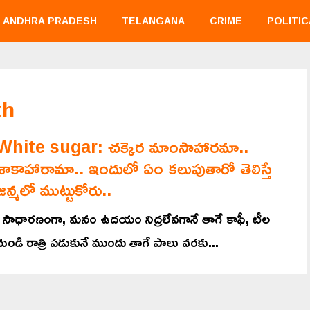
ANDHRA PRADESH
TELANGANA
CRIME
POLITIC
th
White sugar: చక్కెర మాంసాహారమా..
శాకాహారామా.. ఇందులో ఏం కలుపుతారో తెలిస్తే
జన్మలో ముట్టుకోరు..
సాధారణంగా, మనం ఉదయం నిద్రలేవగానే తాగే కాఫీ, టీల
నుండి రాత్రి పడుకునే ముందు తాగే పాలు వరకు...