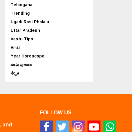
Telangana
Trending
Ugadi Rasi Phalalu
Uttar Pradesh
Vastu Tips
Viral
Year Horoscope
మాఘ పురాణం
శీర్షిక
FOLLOW US
, and