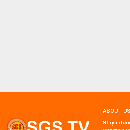
ABOUT U
Stay inform