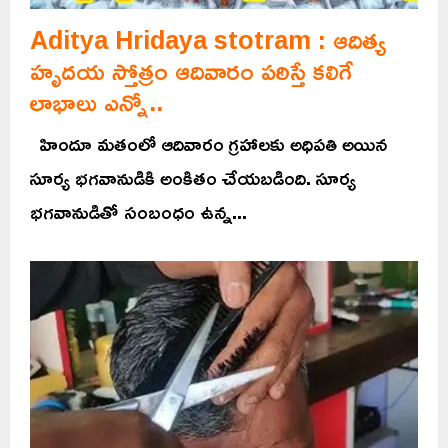
Aditya Hridaya stotram : ఆదిత్య
హృదయ స్తోత్రం ఆదివారం పఠిస్తే కలిగే
లాభాలు ఎన్నో..
హిందూ మతంలో ఆదివారం గ్రహాలకు అధిపతి అయిన
సూర్య భగవానుడికి అంకితం చేయబడింది. సూర్య
భగవానుడితో సంబంధం ఉన్న...