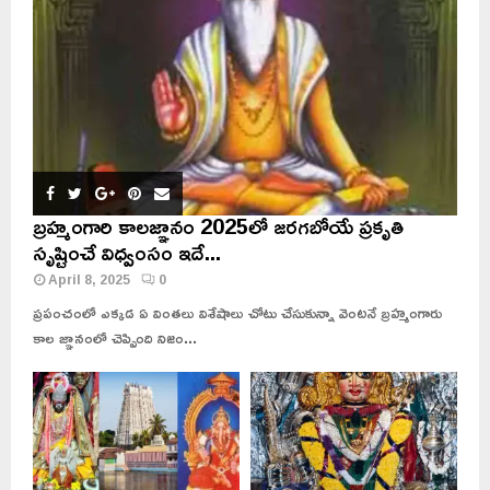
బ్రహ్మంగారి కాలజ్ఞానం 2025లో జరగబోయే ప్రకృతి
సృష్టించే విధ్వంసం ఇదే...
April 8, 2025
0
ప్రపంచంలో ఎక్కడ ఏ వింతలు విశేషాలు చోటు చేసుకున్నా వెంటనే బ్రహ్మంగారు
కాల జ్ఞానంలో చెప్పింది నిజం...