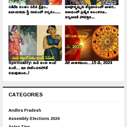
సతీదేవి దంతం పడిన క్షేత్రం..
మావూళ్ళమ్మకు జేష్ఠమాసంలో జాతర..
వినాయకుడు స్త్రీ రూపంలో దర్శనం.....
ఆశాఢంలో ప్రత్యేక అలంకరణ..
దర్శనానికి పోటెత్తిన...
Spirituality: మడి వంట అంటే
నేటి జాతకములు…15 మే, 2024
ఏంటి… ఇది పాటించకపోతే
ఏమవుతుంది..!
CATEGORIES
Andhra Pradesh
Assembly-Elections 2024
Astro Tips