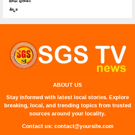
మాఘ పురాణం
శీర్షిక
ABOUT US
Stay informed with latest local stories. Explore
breaking, local, and trending topics from trusted
sources around your locality.
Contact us:
contact@yoursite.com