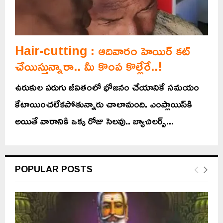
Hair-cutting : ఆదివారం హెయిర్‌ కట్‌
చేయిస్తున్నారా.. మీ కొంప కొల్లేరే..!
ఉరుకుల పరుగు జీవితంలో భోజనం చేయానికే సమయం
కేటాయించలేకపోతున్నారు చాలామంది. ఎంప్లాయిస్‌కి
అయితే వారానికి ఒక్క రోజు సెలవు.. బ్యాచిలర్స్‌...
POPULAR POSTS