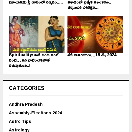
వినాయకుడు స్త్రీ రూపంలో దర్శనం.....
ఆశాఢంలో ప్రత్యేక అలంకరణ..
దర్శనానికి పోటెత్తిన...
Spirituality: మడి వంట అంటే
నేటి జాతకములు…15 మే, 2024
ఏంటి… ఇది పాటించకపోతే
ఏమవుతుంది..!
CATEGORIES
Andhra Pradesh
Assembly-Elections 2024
Astro Tips
Astrology