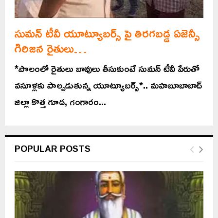
సుమన్ టీవీ యూట్యూబర్స్ పై తిరగబడ్డ ఏజెన్సీ
గిరిజన రైతులు…
*పొలంలో రైతులు బావులు తీసుకుంటే సుమన్ టీవీ పేరుతో
వసూళ్లకు పాల్పడుతున్న యూట్యూబర్స్*.. మహబూబాబాద్
జిల్లా కొత్త గూడ, గంగారం...
POPULAR POSTS