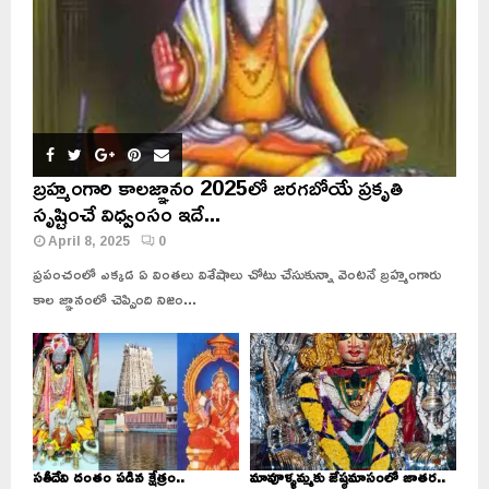
బ్రహ్మంగారి కాలజ్ఞానం 2025లో జరగబోయే ప్రకృతి
సృష్టించే విధ్వంసం ఇదే...
April 8, 2025
0
ప్రపంచంలో ఎక్కడ ఏ వింతలు విశేషాలు చోటు చేసుకున్నా వెంటనే బ్రహ్మంగారు
కాల జ్ఞానంలో చెప్పింది నిజం...
సతీదేవి దంతం పడిన క్షేత్రం..
మావూళ్ళమ్మకు జేష్ఠమాసంలో జాతర..