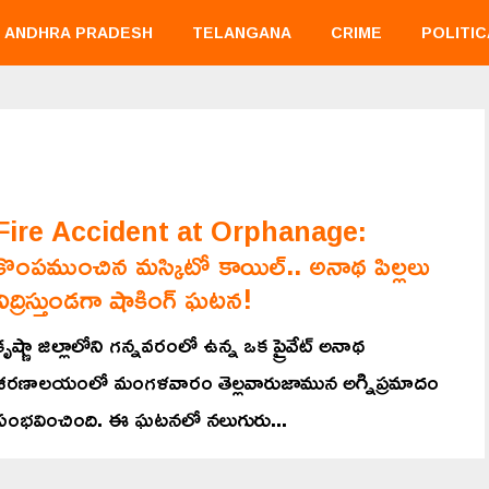
ANDHRA PRADESH
TELANGANA
CRIME
POLITIC
Fire Accident at Orphanage:
కొంపముంచిన మస్కిటో కాయిల్‌.. అనాథ పిల్లలు
నిద్రిస్తుండగా షాకింగ్ ఘటన!
కృష్ణా జిల్లాలోని గన్నవరంలో ఉన్న ఒక ప్రైవేట్ అనాథ
శరణాలయంలో మంగళవారం తెల్లవారుజామున అగ్నిప్రమాదం
సంభవించింది. ఈ ఘటనలో నలుగురు...