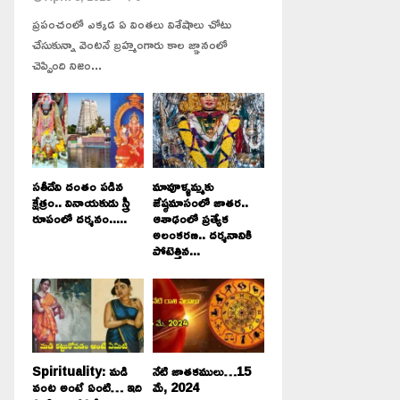
ప్రపంచంలో ఎక్కడ ఏ వింతలు విశేషాలు చోటు
చేసుకున్నా వెంటనే బ్రహ్మంగారు కాల జ్ఞానంలో
చెప్పింది నిజం...
సతీదేవి దంతం పడిన
మావూళ్ళమ్మకు
క్షేత్రం.. వినాయకుడు స్త్రీ
జేష్ఠమాసంలో జాతర..
రూపంలో దర్శనం.....
ఆశాఢంలో ప్రత్యేక
అలంకరణ.. దర్శనానికి
పోటెత్తిన...
Spirituality: మడి
నేటి జాతకములు…15
వంట అంటే ఏంటి… ఇది
మే, 2024