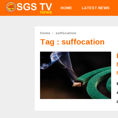
HOME
LATEST NEWS
Home
suffocation
Tag : suffocation