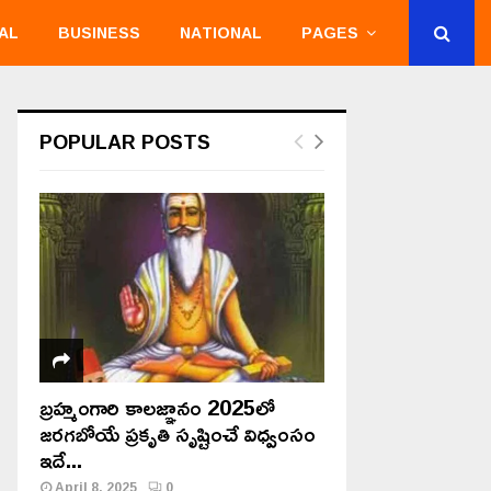
AL
BUSINESS
NATIONAL
PAGES
POPULAR POSTS
బ్రహ్మంగారి కాలజ్ఞానం 2025లో
జరగబోయే ప్రకృతి సృష్టించే విధ్వంసం
ఇదే...
April 8, 2025
0