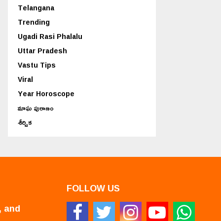
Telangana
Trending
Ugadi Rasi Phalalu
Uttar Pradesh
Vastu Tips
Viral
Year Horoscope
మాఘ పురాణం
శీర్షిక
FOLLOW US
, and