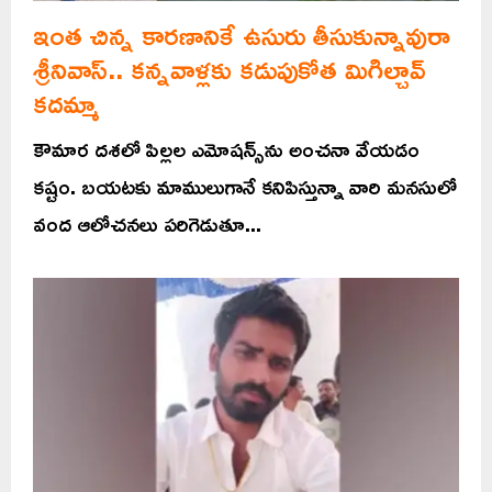
ఇంత చిన్న కారణానికే ఉసురు తీసుకున్నావురా
శ్రీనివాస్.. కన్నవాళ్లకు కడుపుకోత మిగిల్చావ్
కదమ్మా
కౌమార దశలో పిల్లల ఎమోషన్స్‌ను అంచనా వేయడం
కష్టం. బయటకు మాములుగానే కనిపిస్తున్నా వారి మనసులో
వంద ఆలోచనలు పరిగెడుతూ...