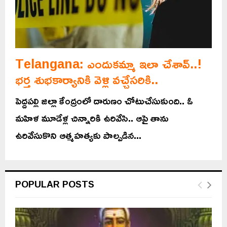
Telangana: ఎందుకమ్మా ఇలా చేశావ్..!
భర్త శుభకార్యానికి వెళ్లి వచ్చేసరికి..
పెద్దపల్లి జిల్లా కేంద్రంలో దారుణం చోటుచేసుకుంది.. ఓ
మహిళ మూడేళ్ల చిన్నారికి ఉరివేసి.. ఆపై తాను
ఉరివేసుకొని ఆత్మహత్యకు పాల్పడిన...
POPULAR POSTS