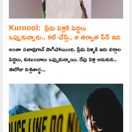
Kurnool: ప్రేమ పెళ్లికి పెద్దలు
ఒప్పుకున్నారు.. కట్ చేస్తే.. ఆ తర్వాత సీన్ ఇది
అంతా సజావుగానే సాగిపోయింది. ప్రేమ పెళ్ళికి ఇరు వర్గాల
పెద్దలు, కుటుంబాలు ఒప్పుకున్నాయి. రేపు పెళ్లి అనుకుని..
ఈరోజు నిశ్చితార్థ...