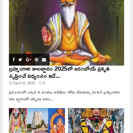
బ్రహ్మంగారి కాలజ్ఞానం 2025లో జరగబోయే ప్రకృతి
సృష్టించే విధ్వంసం ఇదే...
April 8, 2025
0
ప్రపంచంలో ఎక్కడ ఏ వింతలు విశేషాలు చోటు చేసుకున్నా వెంటనే బ్రహ్మంగారు
కాల జ్ఞానంలో చెప్పింది నిజం...