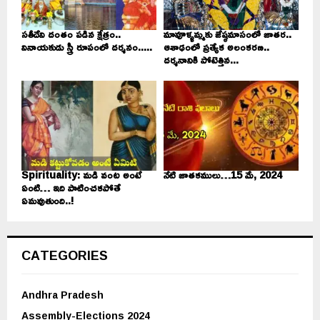
సతీదేవి దంతం పడిన క్షేత్రం..
మావూళ్ళమ్మకు జేష్ఠమాసంలో జాతర..
వినాయకుడు స్త్రీ రూపంలో దర్శనం.....
ఆశాఢంలో ప్రత్యేక అలంకరణ..
దర్శనానికి పోటెత్తిన...
Spirituality: మడి వంట అంటే
నేటి జాతకములు…15 మే, 2024
ఏంటి… ఇది పాటించకపోతే
ఏమవుతుంది..!
CATEGORIES
Andhra Pradesh
Assembly-Elections 2024