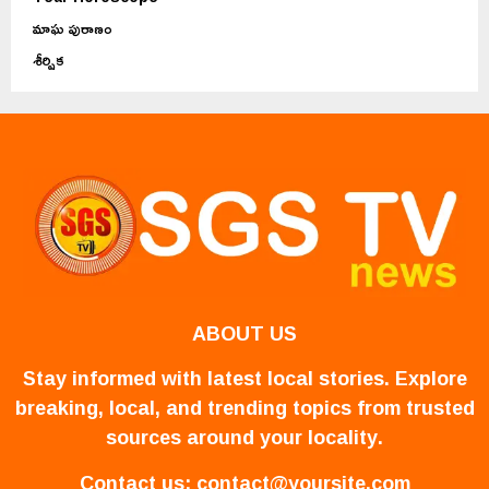
మాఘ పురాణం
శీర్షిక
ABOUT US
Stay informed with latest local stories. Explore
breaking, local, and trending topics from trusted
sources around your locality.
Contact us:
contact@yoursite.com