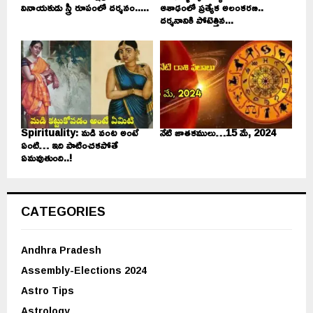
వినాయకుడు స్త్రీ రూపంలో దర్శనం.....
ఆశాఢంలో ప్రత్యేక అలంకరణ..
దర్శనానికి పోటెత్తిన...
Spirituality: మడి వంట అంటే
నేటి జాతకములు…15 మే, 2024
ఏంటి… ఇది పాటించకపోతే
ఏమవుతుంది..!
CATEGORIES
Andhra Pradesh
Assembly-Elections 2024
Astro Tips
Astrology