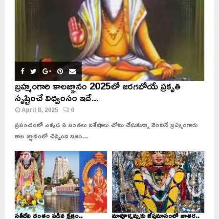
బ్రహ్మంగారి కాలజ్ఞానం 2025లో జరగబోయే ప్రకృతి
సృష్టించే విధ్వంసం ఇదే...
April 8, 2025
0
ప్రపంచంలో ఎక్కడ ఏ వింతలు విశేషాలు చోటు చేసుకున్నా వెంటనే బ్రహ్మంగారు
కాల జ్ఞానంలో చెప్పింది నిజం...
సతీదేవి దంతం పడిన క్షేత్రం..
మావూళ్ళమ్మకు జేష్ఠమాసంలో జాతర..