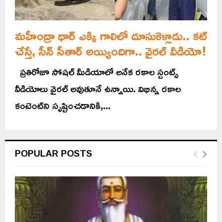
మహీంద్రా థార్‌ ఎక్కి గాలిలో దూసుకెళ్లాడు.. కట్
చేస్తే, సీన్ సీతార్ అయ్యిందిగా.. వైరల్ వీడియో!
ప్రతిరోజూ సోషల్ మీడియాలో అనేక రకాల స్టంట్స్
వీడియోలు వైరల్ అవుతూనే ఉన్నాయి. విభిన్న రకాల
కంటెంట్‌ని సృష్టించడానికి,...
POPULAR POSTS