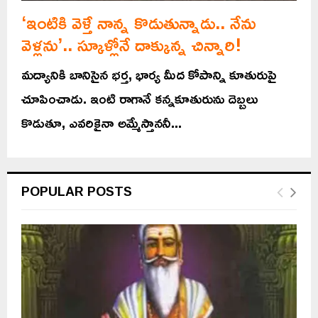
‘ఇంటికి వెళ్తే నాన్న కొడుతున్నాడు.. నేను
వెళ్లను’.. స్కూళ్లోనే దాక్కున్న చిన్నారి!
మద్యానికి బానిసైన భర్త, భార్య మీద కోపాన్ని కూతురుపై
చూపించాడు. ఇంటి రాగానే కన్నకూతురును దెబ్బలు
కొడుతూ, ఎవరికైనా అమ్మేస్తాననీ...
POPULAR POSTS