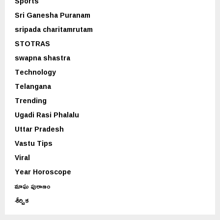
Sports
Sri Ganesha Puranam
sripada charitamrutam
STOTRAS
swapna shastra
Technology
Telangana
Trending
Ugadi Rasi Phalalu
Uttar Pradesh
Vastu Tips
Viral
Year Horoscope
మాఘ పురాణం
శీర్షిక