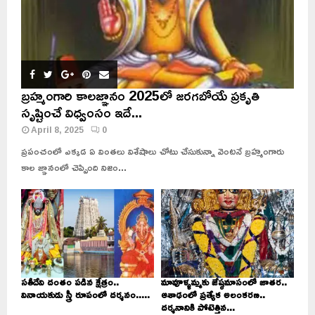
బ్రహ్మంగారి కాలజ్ఞానం 2025లో జరగబోయే ప్రకృతి
సృష్టించే విధ్వంసం ఇదే...
April 8, 2025
0
ప్రపంచంలో ఎక్కడ ఏ వింతలు విశేషాలు చోటు చేసుకున్నా వెంటనే బ్రహ్మంగారు
కాల జ్ఞానంలో చెప్పింది నిజం...
సతీదేవి దంతం పడిన క్షేత్రం..
మావూళ్ళమ్మకు జేష్ఠమాసంలో జాతర..
వినాయకుడు స్త్రీ రూపంలో దర్శనం.....
ఆశాఢంలో ప్రత్యేక అలంకరణ..
దర్శనానికి పోటెత్తిన...