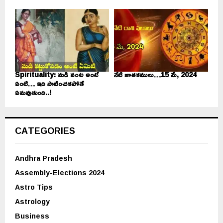
Spirituality: మడి వంట అంటే
నేటి జాతకములు…15 మే, 2024
ఏంటి… ఇది పాటించకపోతే
ఏమవుతుంది..!
CATEGORIES
Andhra Pradesh
Assembly-Elections 2024
Astro Tips
Astrology
Business