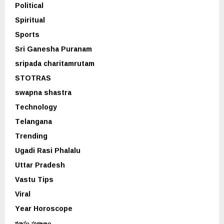
Political
Spiritual
Sports
Sri Ganesha Puranam
sripada charitamrutam
STOTRAS
swapna shastra
Technology
Telangana
Trending
Ugadi Rasi Phalalu
Uttar Pradesh
Vastu Tips
Viral
Year Horoscope
మాఘ పురాణం