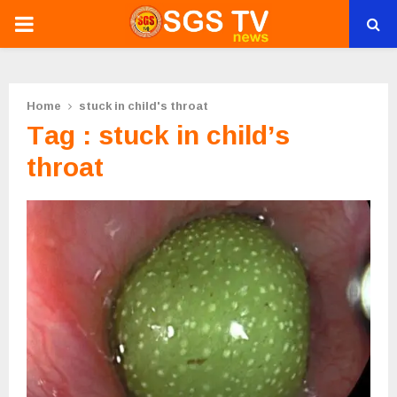
PRIMARY
MENU
Home
stuck in child's throat
Tag : stuck in child’s
throat