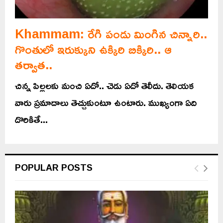
Khammam: రేగి పండు మింగిన చిన్నారి..
గొంతులో ఇరుక్కుని ఉక్కిరి బిక్కిరి.. ఆ
తర్వాత..
చిన్న పిల్లలకు మంచి ఏదో.. చెడు ఏదో తెలీదు. తెలియక
వారు ప్రమాదాలు తెచ్చుకుంటూ ఉంటారు. ముఖ్యంగా ఏది
దొరికితే...
POPULAR POSTS