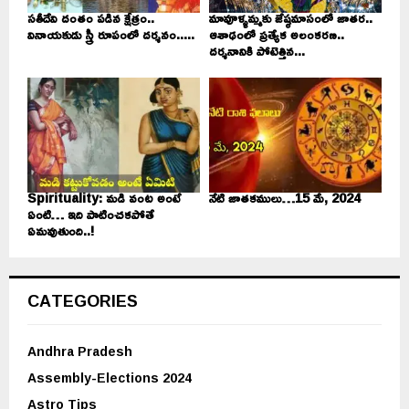
సతీదేవి దంతం పడిన క్షేత్రం..
మావూళ్ళమ్మకు జేష్ఠమాసంలో జాతర..
వినాయకుడు స్త్రీ రూపంలో దర్శనం.....
ఆశాఢంలో ప్రత్యేక అలంకరణ..
దర్శనానికి పోటెత్తిన...
Spirituality: మడి వంట అంటే
నేటి జాతకములు…15 మే, 2024
ఏంటి… ఇది పాటించకపోతే
ఏమవుతుంది..!
CATEGORIES
Andhra Pradesh
Assembly-Elections 2024
Astro Tips