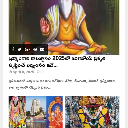
బ్రహ్మంగారి కాలజ్ఞానం 2025లో జరగబోయే ప్రకృతి
సృష్టించే విధ్వంసం ఇదే...
April 8, 2025
0
ప్రపంచంలో ఎక్కడ ఏ వింతలు విశేషాలు చోటు చేసుకున్నా వెంటనే బ్రహ్మంగారు
కాల జ్ఞానంలో చెప్పింది నిజం...