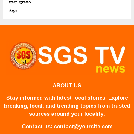
మాఘ పురాణం
శీర్షిక
ABOUT US
Stay informed with latest local stories. Explore
breaking, local, and trending topics from trusted
sources around your locality.
Contact us:
contact@yoursite.com