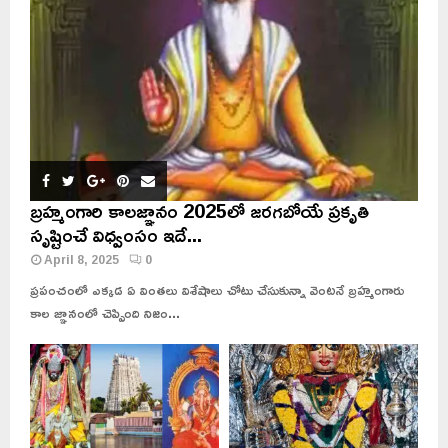
బ్రహ్మంగారి కాలజ్ఞానం 2025లో జరగబోయే ప్రకృతి
సృష్టించే విధ్వంసం ఇదే...
April 8, 2025
0
ప్రపంచంలో ఎక్కడ ఏ వింతలు విశేషాలు చోటు చేసుకున్నా వెంటనే బ్రహ్మంగారు
కాల జ్ఞానంలో చెప్పింది నిజం...