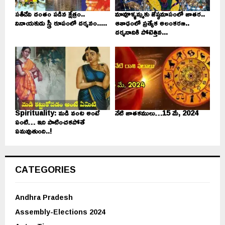
సతీదేవి దంతం పడిన క్షేత్రం..
మావూళ్ళమ్మకు జేష్ఠమాసంలో జాతర..
వినాయకుడు స్త్రీ రూపంలో దర్శనం.....
ఆశాఢంలో ప్రత్యేక అలంకరణ..
దర్శనానికి పోటెత్తిన...
Spirituality: మడి వంట అంటే
నేటి జాతకములు…15 మే, 2024
ఏంటి… ఇది పాటించకపోతే
ఏమవుతుంది..!
CATEGORIES
Andhra Pradesh
Assembly-Elections 2024