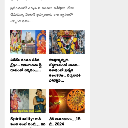
ప్రపంచంలో ఎక్కడ ఏ వింతలు విశేషాలు చోటు
చేసుకున్నా వెంటనే బ్రహ్మంగారు కాల జ్ఞానంలో
చెప్పింది నిజం...
సతీదేవి దంతం పడిన
మావూళ్ళమ్మకు
క్షేత్రం.. వినాయకుడు స్త్రీ
జేష్ఠమాసంలో జాతర..
రూపంలో దర్శనం.....
ఆశాఢంలో ప్రత్యేక
అలంకరణ.. దర్శనానికి
పోటెత్తిన...
Spirituality: మడి
నేటి జాతకములు…15
వంట అంటే ఏంటి… ఇది
మే, 2024