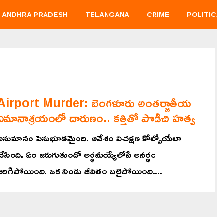
ANDHRA PRADESH
TELANGANA
CRIME
POLITIC
Airport Murder: బెంగళూరు అంతర్జాతీయ
విమానాశ్రయంలో దారుణం.. కత్తితో పొడిచి హత్య
అనుమానం పెనుభూతమైంది. ఆవేశం విచక్షణ కోల్పోయేలా
చేసింది. ఏం జరుగుతుందో అర్థమయ్యేలోపే అనర్థం
జరిగిపోయింది. ఒక నిండు జీవితం బలైపోయింది....