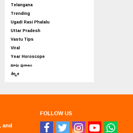
Telangana
Trending
Ugadi Rasi Phalalu
Uttar Pradesh
Vastu Tips
Viral
Year Horoscope
మాఘ పురాణం
శీర్షిక
FOLLOW US
, and