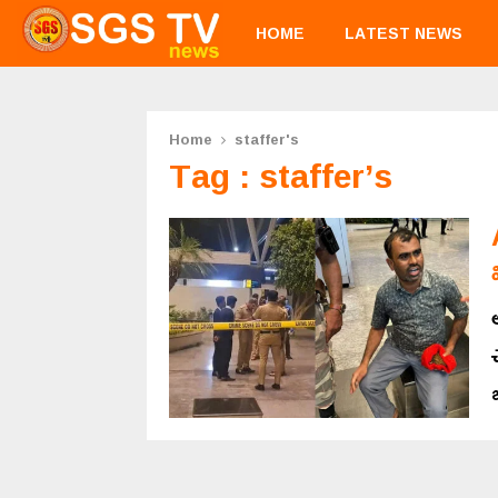
HOME
LATEST NEWS
Home
staffer's
Tag : staffer’s