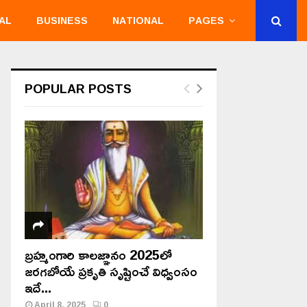
AL
BUSINESS
NATIONAL
PAGES
POPULAR POSTS
బ్రహ్మంగారి కాలజ్ఞానం 2025లో
జరగబోయే ప్రకృతి సృష్టించే విధ్వంసం
ఇదే...
April 8, 2025
0