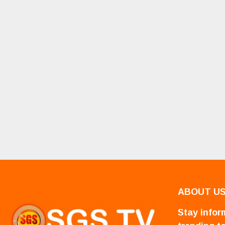
ABOUT U
Stay inform