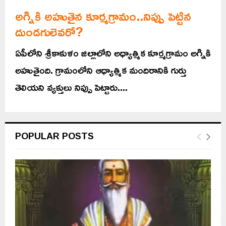
అగ్నికి అహుతైన కూర్మగ్రామం..నిప్పు పెట్టిన
దుండగులెవరో?
ఏపీలోని శ్రీకాకుళం జిల్లాలోని అధ్యాత్మిక కూర్మగ్రామం అగ్నికి
అహుతైంది. గ్రామంలోని ఆధ్యాత్మిక మందిరానికి గుర్తు
తెలియని వ్యక్తులు నిప్పు పెట్టారు....
POPULAR POSTS