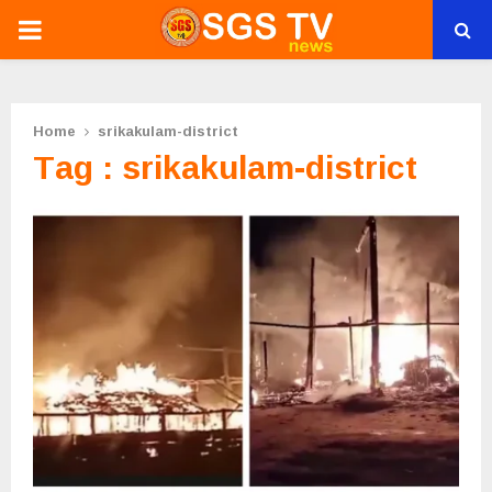
PRIMARY
MENU
Home
srikakulam-district
Tag : srikakulam-district