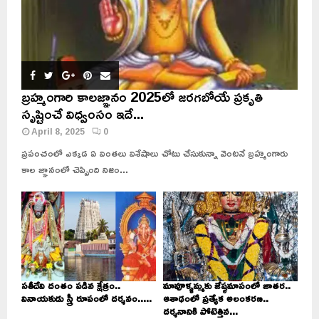
బ్రహ్మంగారి కాలజ్ఞానం 2025లో జరగబోయే ప్రకృతి
సృష్టించే విధ్వంసం ఇదే...
April 8, 2025
0
ప్రపంచంలో ఎక్కడ ఏ వింతలు విశేషాలు చోటు చేసుకున్నా వెంటనే బ్రహ్మంగారు
కాల జ్ఞానంలో చెప్పింది నిజం...
సతీదేవి దంతం పడిన క్షేత్రం..
మావూళ్ళమ్మకు జేష్ఠమాసంలో జాతర..
వినాయకుడు స్త్రీ రూపంలో దర్శనం.....
ఆశాఢంలో ప్రత్యేక అలంకరణ..
దర్శనానికి పోటెత్తిన...