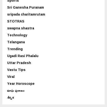
Sports
Sri Ganesha Puranam
sripada charitamrutam
STOTRAS
swapna shastra
Technology
Telangana
Trending
Ugadi Rasi Phalalu
Uttar Pradesh
Vastu Tips
Viral
Year Horoscope
మాఘ పురాణం
శీర్షిక