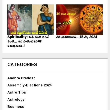
Spirituality: మడి వంట అంటే
నేటి జాతకములు…15 మే, 2024
ఏంటి… ఇది పాటించకపోతే
ఏమవుతుంది..!
CATEGORIES
Andhra Pradesh
Assembly-Elections 2024
Astro Tips
Astrology
Business