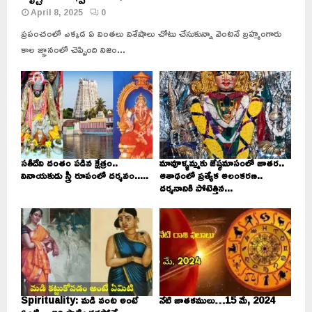
April 8, 2025
0
ప్రపంచంలో ఎక్కడ ఏ వింతలు విశేషాలు చోటు చేసుకున్నా వెంటనే బ్రహ్మంగారు
కాల జ్ఞానంలో చెప్పింది నిజం...
సతీదేవి దంతం పడిన క్షేత్రం..
మావూళ్ళమ్మకు జేష్ఠమాసంలో జాతర..
వినాయకుడు స్త్రీ రూపంలో దర్శనం.....
ఆశాఢంలో ప్రత్యేక అలంకరణ..
దర్శనానికి పోటెత్తిన...
Spirituality: మడి వంట అంటే
నేటి జాతకములు…15 మే, 2024