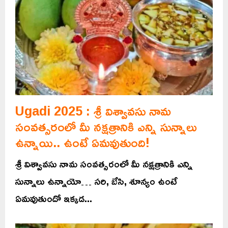
Ugadi 2025 : శ్రీ విశ్వావసు నామ
సంవత్సరంలో మీ నక్షత్రానికి ఎన్ని సున్నాలు
ఉన్నాయి.. ఉంటే ఏమవుతుంది!
శ్రీ విశ్వావసు నామ సంవత్సరంలో మీ నక్షత్రానికి ఎన్ని
సున్నాలు ఉన్నాయో… సరి, బేసి, శూన్యం ఉంటే
ఏమవుతుందో ఇక్కడ...