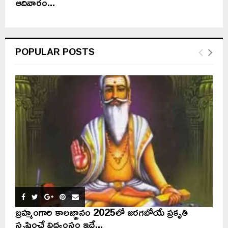
ఆదివారం...
POPULAR POSTS
బ్రహ్మంగారి కాలజ్ఞానం 2025లో జరగబోయే ప్రకృతి
సృష్టించే విధ్వంసం ఇదే...