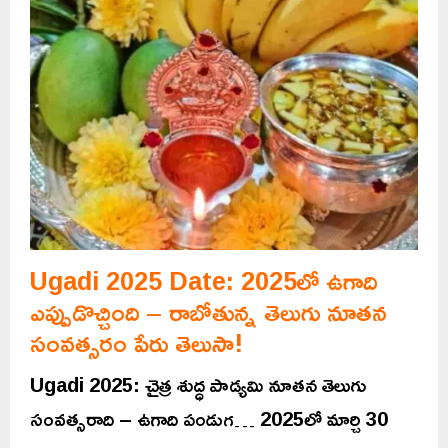
Ugadi 2025 Date: 2025లో ఉగాది
ఎప్పుడొచ్చింది – రాబోతున్న తెలుగు నూతన
సంవత్సరం పేరు తెలుసా!
Ugadi 2025: చైత్ర శుద్ధ పాడ్యమి నూతన తెలుగు
సంవత్సరాది – ఉగాది పండుగ… 2025లో మార్చి 30