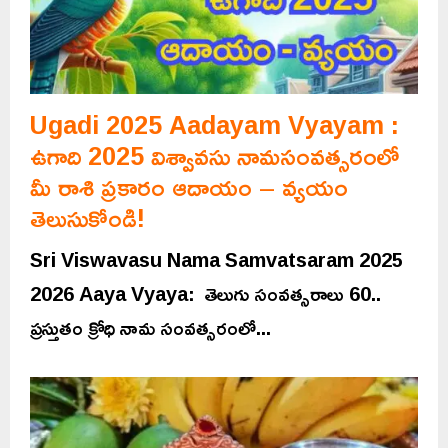
Ugadi 2025 Aadayam Vyayam :
ఉగాది 2025 విశ్వావసు నామసంవత్సరంలో
మీ రాశి ప్రకారం ఆదాయం – వ్యయం
తెలుసుకోండి!
Sri Viswavasu Nama Samvatsaram 2025
2026 Aaya Vyaya: తెలుగు సంవత్సరాలు 60..
ప్రస్తుతం క్రోధి నామ సంవత్సరంలో...