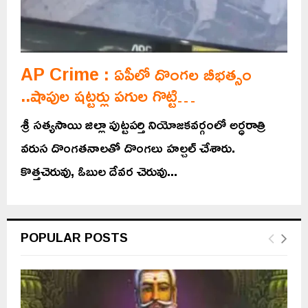
AP Crime : ఏపీలో దొంగల బీభత్సం
..షాపుల షట్టర్లు పగుల గొట్టి…
శ్రీ సత్యసాయి జిల్లా పుట్టపర్తి నియోజకవర్గంలో అర్ధరాత్రి
వరుస దొంగతనాలతో దొంగలు హల్చల్ చేశారు.
కొత్తచెరువు, ఓబుల దేవర చెరువు...
POPULAR POSTS