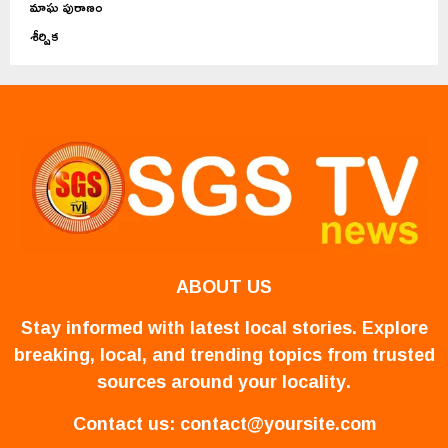
మాఘ పురాణం
శీర్షిక
ABOUT US
Stay informed with latest local stories. Explore
breaking, local, and trending topics from trusted
sources around your locality.
Contact us:
contact@yoursite.com