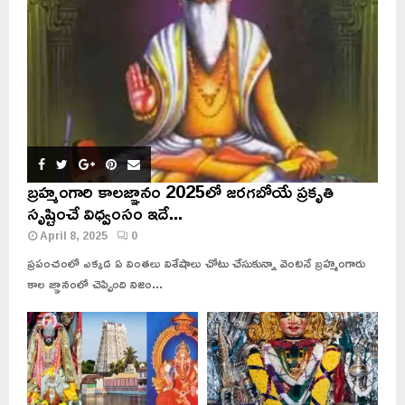
బ్రహ్మంగారి కాలజ్ఞానం 2025లో జరగబోయే ప్రకృతి
సృష్టించే విధ్వంసం ఇదే...
April 8, 2025
0
ప్రపంచంలో ఎక్కడ ఏ వింతలు విశేషాలు చోటు చేసుకున్నా వెంటనే బ్రహ్మంగారు
కాల జ్ఞానంలో చెప్పింది నిజం...