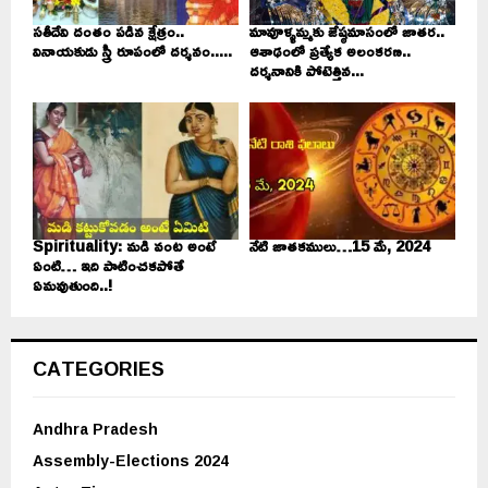
సతీదేవి దంతం పడిన క్షేత్రం..
మావూళ్ళమ్మకు జేష్ఠమాసంలో జాతర..
వినాయకుడు స్త్రీ రూపంలో దర్శనం.....
ఆశాఢంలో ప్రత్యేక అలంకరణ..
దర్శనానికి పోటెత్తిన...
Spirituality: మడి వంట అంటే
నేటి జాతకములు…15 మే, 2024
ఏంటి… ఇది పాటించకపోతే
ఏమవుతుంది..!
CATEGORIES
Andhra Pradesh
Assembly-Elections 2024