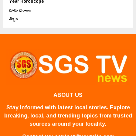
Year Horoscope
మాఘ పురాణం
శీర్షిక
ABOUT US
Stay informed with latest local stories. Explore
breaking, local, and trending topics from trusted
sources around your locality.