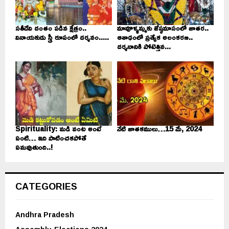
సతీదేవి దంతం పడిన క్షేత్రం..
మావూళ్ళమ్మకు జేష్ఠమాసంలో జాతర..
వినాయకుడు స్త్రీ రూపంలో దర్శనం.....
ఆశాఢంలో ప్రత్యేక అలంకరణ..
దర్శనానికి పోటెత్తిన...
Spirituality: మడి వంట అంటే
నేటి జాతకములు…15 మే, 2024
ఏంటి… ఇది పాటించకపోతే
ఏమవుతుంది..!
CATEGORIES
Andhra Pradesh