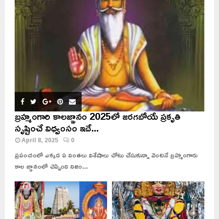
బ్రహ్మంగారి కాలజ్ఞానం 2025లో జరగబోయే ప్రకృతి
సృష్టించే విధ్వంసం ఇదే...
April 8, 2025
0
ప్రపంచంలో ఎక్కడ ఏ వింతలు విశేషాలు చోటు చేసుకున్నా వెంటనే బ్రహ్మంగారు
కాల జ్ఞానంలో చెప్పింది నిజం...