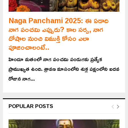
Naga Panchami 2025: ఈ ఏడాది
నాగ పంచమి ఎప్పుడు? కాల సర్ప, నాగ
దోషాల నుంచి విముక్తి కోసం ఎలా
పూజించాలంటే..
హిందూ మతంలో నాగ పంచమి పండుగకు ప్రత్యేక
ప్రాముఖ్యత ఉంది. శ్రావణ మాసంలోని శుక్ల పక్షంలోని ఐదవ
రోజున నాగ...
POPULAR POSTS