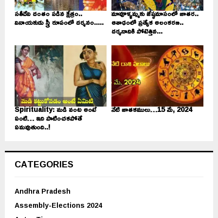
సతీదేవి దంతం పడిన క్షేత్రం..
మావూళ్ళమ్మకు జేష్ఠమాసంలో జాతర..
వినాయకుడు స్త్రీ రూపంలో దర్శనం.....
ఆశాఢంలో ప్రత్యేక అలంకరణ..
దర్శనానికి పోటెత్తిన...
Spirituality: మడి వంట అంటే
నేటి జాతకములు…15 మే, 2024
ఏంటి… ఇది పాటించకపోతే
ఏమవుతుంది..!
CATEGORIES
Andhra Pradesh
Assembly-Elections 2024