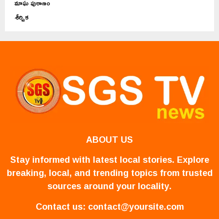
మాఘ పురాణం
శీర్షిక
ABOUT US
Stay informed with latest local stories. Explore
breaking, local, and trending topics from trusted
sources around your locality.
Contact us:
contact@yoursite.com