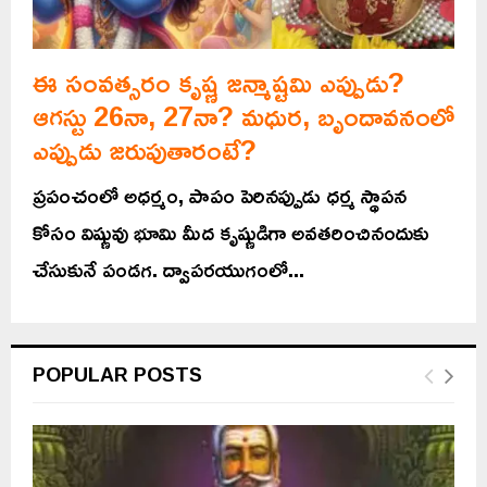
ఈ సంవత్సరం కృష్ణ జన్మాష్టమి ఎప్పుడు?
ఆగస్టు 26నా, 27నా? మధుర, బృందావనంలో
ఎప్పుడు జరుపుతారంటే?
ప్రపంచంలో అధర్మం, పాపం పెరినప్పుడు ధర్మ స్థాపన
కోసం విష్ణువు భూమి మీద కృష్ణుడిగా అవతరించినందుకు
చేసుకునే పండగ. ద్వాపరయుగంలో...
POPULAR POSTS