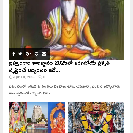
బ్రహ్మంగారి కాలజ్ఞానం 2025లో జరగబోయే ప్రకృతి
సృష్టించే విధ్వంసం ఇదే...
April 8, 2025
0
ప్రపంచంలో ఎక్కడ ఏ వింతలు విశేషాలు చోటు చేసుకున్నా వెంటనే బ్రహ్మంగారు
కాల జ్ఞానంలో చెప్పింది నిజం...