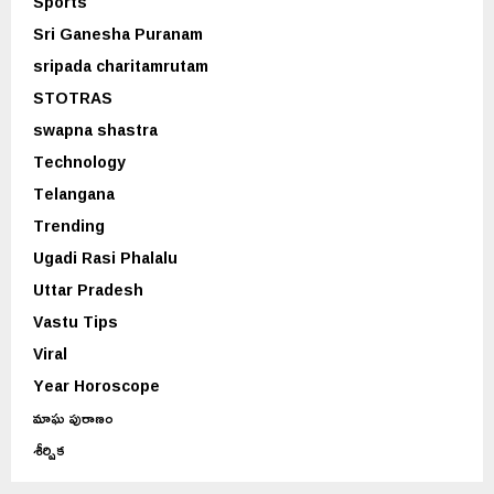
Sports
Sri Ganesha Puranam
sripada charitamrutam
STOTRAS
swapna shastra
Technology
Telangana
Trending
Ugadi Rasi Phalalu
Uttar Pradesh
Vastu Tips
Viral
Year Horoscope
మాఘ పురాణం
శీర్షిక