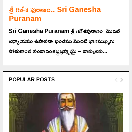
శ్రీ గణేశ పురాణం.. Sri Ganesha
Puranam
Sri Ganesha Puranam శ్రీ గణేశపురాణం మొదటి
అధ్యాయము ఉపాసనా ఖండము మొదటి భాగముభృగు
సోమకాంత సంవాదంశబ్దబ్రహ్మయై – వాక్కులకు...
POPULAR POSTS