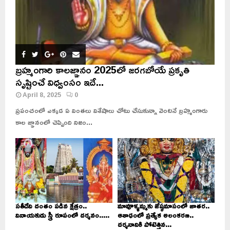
బ్రహ్మంగారి కాలజ్ఞానం 2025లో జరగబోయే ప్రకృతి
సృష్టించే విధ్వంసం ఇదే...
April 8, 2025
0
ప్రపంచంలో ఎక్కడ ఏ వింతలు విశేషాలు చోటు చేసుకున్నా వెంటనే బ్రహ్మంగారు
కాల జ్ఞానంలో చెప్పింది నిజం...
సతీదేవి దంతం పడిన క్షేత్రం..
మావూళ్ళమ్మకు జేష్ఠమాసంలో జాతర..
వినాయకుడు స్త్రీ రూపంలో దర్శనం.....
ఆశాఢంలో ప్రత్యేక అలంకరణ..
దర్శనానికి పోటెత్తిన...