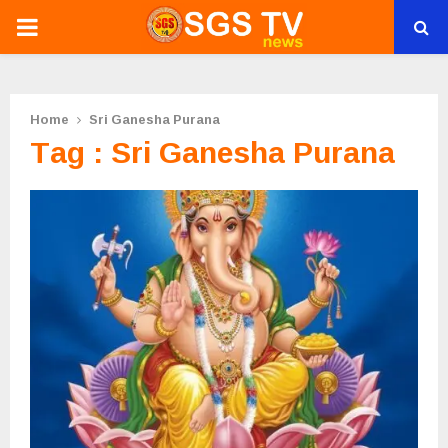
PRIMARY
MENU
Home
Sri Ganesha Purana
Tag : Sri Ganesha Purana