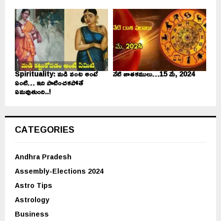
Spirituality: మడి వంట అంటే
నేటి జాతకములు…15 మే, 2024
ఏంటి… ఇది పాటించకపోతే
ఏమవుతుంది..!
CATEGORIES
Andhra Pradesh
Assembly-Elections 2024
Astro Tips
Astrology
Business