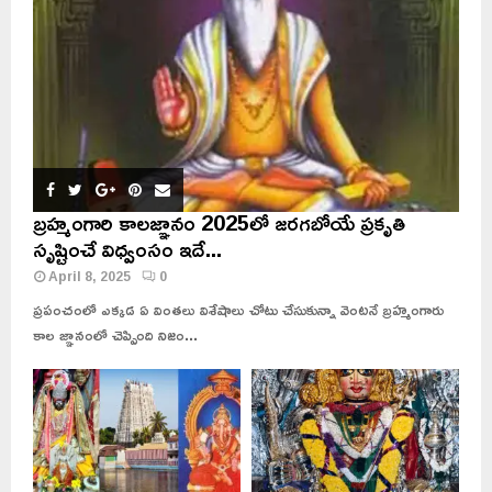
బ్రహ్మంగారి కాలజ్ఞానం 2025లో జరగబోయే ప్రకృతి
సృష్టించే విధ్వంసం ఇదే...
April 8, 2025
0
ప్రపంచంలో ఎక్కడ ఏ వింతలు విశేషాలు చోటు చేసుకున్నా వెంటనే బ్రహ్మంగారు
కాల జ్ఞానంలో చెప్పింది నిజం...