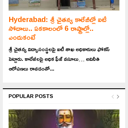
Hyderabad: శ్రీ చైతన్య కాలేజీల్లో ఐటీ
సోదాలు.. ఏకకాలంలో 6 రాష్ట్రాల్లో..
ఎందుకంటే
శ్రీ చైతన్య విద్యాసంస్థలపై ఐటీ శాఖ అధికారులు ఫోకస్‌
పెట్టారు. కాలేజీలపై అధిక ఫీజ్‌ వసూలు… అవినీతి
ఆరోపణలు రావడంతో...
POPULAR POSTS