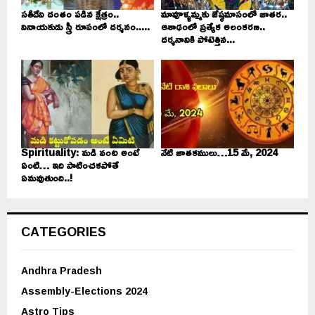
సతీదేవి దంతం పడిన క్షేత్రం..
మావూళ్ళమ్మకు జేష్ఠమాసంలో జాతర..
వినాయకుడు స్త్రీ రూపంలో దర్శనం.....
ఆశాఢంలో ప్రత్యేక అలంకరణ..
దర్శనానికి పోటెత్తిన...
Spirituality: మడి వంట అంటే
నేటి జాతకములు…15 మే, 2024
ఏంటి… ఇది పాటించకపోతే
ఏమవుతుంది..!
CATEGORIES
Andhra Pradesh
Assembly-Elections 2024
Astro Tips