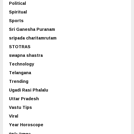
Political
Spiritual
Sports
Sri Ganesha Puranam
sripada charitamrutam
STOTRAS
swapna shastra
Technology
Telangana
Trending
Ugadi Rasi Phalalu
Uttar Pradesh
Vastu Tips
Viral
Year Horoscope
మాఘ పురాణం