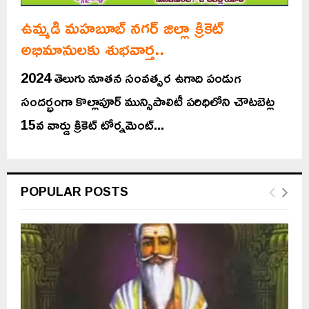
ఉమ్మడి మహబూబ్ నగర్ జిల్లా క్రికెట్
అభిమానులకు శుభవార్త..
2024 తెలుగు నూతన సంవత్సర ఉగాది పండుగ
సందర్భంగా కొల్లాపూర్ మున్సిపాలిటీ పరిధిలోని చౌటబెట్ల
15వ వార్డు క్రికెట్ టోర్నమెంట్...
POPULAR POSTS