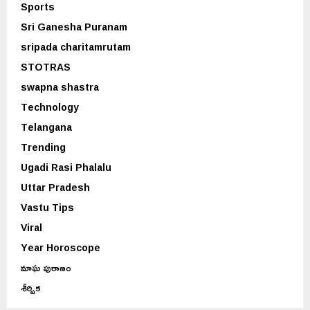
Sports
Sri Ganesha Puranam
sripada charitamrutam
STOTRAS
swapna shastra
Technology
Telangana
Trending
Ugadi Rasi Phalalu
Uttar Pradesh
Vastu Tips
Viral
Year Horoscope
మాఘ పురాణం
శీర్షిక