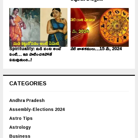
Spirituality: మడి వంట అంటే
నేటి జాతకములు…15 మే, 2024
ఏంటి… ఇది పాటించకపోతే
ఏమవుతుంది..!
CATEGORIES
Andhra Pradesh
Assembly-Elections 2024
Astro Tips
Astrology
Business