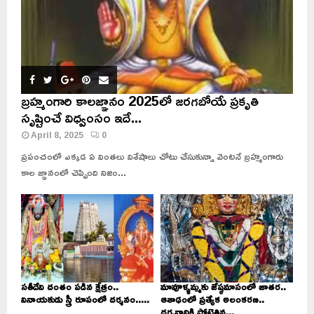
బ్రహ్మంగారి కాలజ్ఞానం 2025లో జరగబోయే ప్రకృతి
సృష్టించే విధ్వంసం ఇదే...
April 8, 2025
0
ప్రపంచంలో ఎక్కడ ఏ వింతలు విశేషాలు చోటు చేసుకున్నా వెంటనే బ్రహ్మంగారు
కాల జ్ఞానంలో చెప్పింది నిజం...
సతీదేవి దంతం పడిన క్షేత్రం..
మావూళ్ళమ్మకు జేష్ఠమాసంలో జాతర..
వినాయకుడు స్త్రీ రూపంలో దర్శనం.....
ఆశాఢంలో ప్రత్యేక అలంకరణ..
దర్శనానికి పోటెత్తిన...