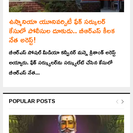
ఉస్మానియా యూనివర్సిటీ ఫేక్ సర్కులర్
కేసులో పోలీసుల దూకుడు.. బీఆర్ఎస్ కీలక
నేత అరెస్ట్!
బీఆర్ఎస్ సోషల్ మీడియా కన్వీనర్ మన్నె క్రిశాంక్ అరెస్ట్
అయ్యారు. ఫేక్ సర్క్యులర్‌ను సర్క్యులేట్ చేసిన కేసులో
బీఆర్ఎస్ నేత...
POPULAR POSTS