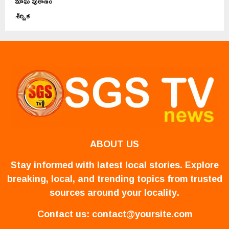
మాఘ పురాణం
శీర్షిక
ABOUT US
Stay informed with latest local stories. Explore
breaking, local, and trending topics from trusted
sources around your locality.
Contact us:
contact@yoursite.com