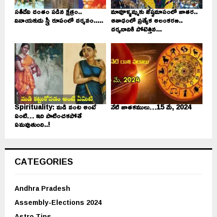
సతీదేవి దంతం పడిన క్షేత్రం..
మావూళ్ళమ్మకు జేష్ఠమాసంలో జాతర..
వినాయకుడు స్త్రీ రూపంలో దర్శనం.....
ఆశాఢంలో ప్రత్యేక అలంకరణ..
దర్శనానికి పోటెత్తిన...
Spirituality: మడి వంట అంటే
నేటి జాతకములు…15 మే, 2024
ఏంటి… ఇది పాటించకపోతే
ఏమవుతుంది..!
CATEGORIES
Andhra Pradesh
Assembly-Elections 2024
Astro Tips