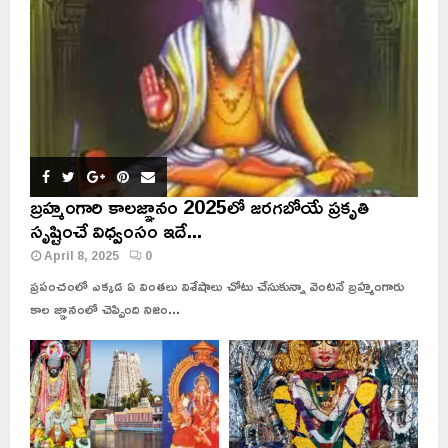
బ్రహ్మంగారి కాలజ్ఞానం 2025లో జరగబోయే ప్రకృతి
సృష్టించే విధ్వంసం ఇదే...
April 8, 2025
0
ప్రపంచంలో ఎక్కడ ఏ వింతలు విశేషాలు చోటు చేసుకున్నా వెంటనే బ్రహ్మంగారు
కాల జ్ఞానంలో చెప్పింది నిజం...