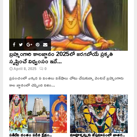
బ్రహ్మంగారి కాలజ్ఞానం 2025లో జరగబోయే ప్రకృతి
సృష్టించే విధ్వంసం ఇదే...
April 8, 2025
0
ప్రపంచంలో ఎక్కడ ఏ వింతలు విశేషాలు చోటు చేసుకున్నా వెంటనే బ్రహ్మంగారు
కాల జ్ఞానంలో చెప్పింది నిజం...
సతీదేవి దంతం పడిన క్షేత్రం..
మావూళ్ళమ్మకు జేష్ఠమాసంలో జాతర..