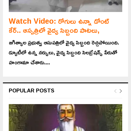
Watch Video: రోగులు ఉన్నా డోంట్
కేర్.. ఆస్పత్రిలో వైద్య సిబ్బంది పాటలు,
జగిత్యాల ప్రభుత్వ ఆసుపత్రిలో‌ వైద్య సిబ్బంది రెచ్చిపోయింది.
డ్యూటీలో‌ ఉన్న నర్సులు, వైద్య సిబ్బంది సెలబ్రేషన్స్ పేరుతో
హంగామా చేశారు....
POPULAR POSTS