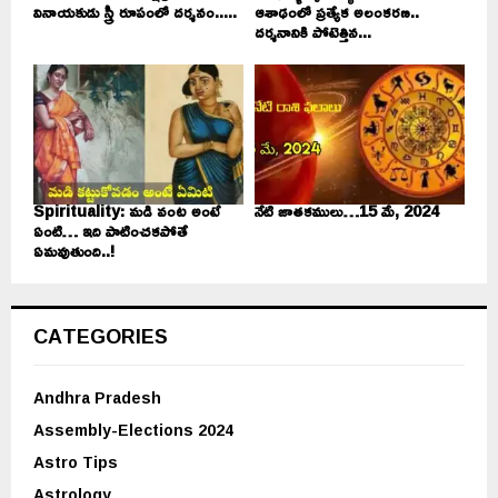
వినాయకుడు స్త్రీ రూపంలో దర్శనం.....
ఆశాఢంలో ప్రత్యేక అలంకరణ..
దర్శనానికి పోటెత్తిన...
Spirituality: మడి వంట అంటే
నేటి జాతకములు…15 మే, 2024
ఏంటి… ఇది పాటించకపోతే
ఏమవుతుంది..!
CATEGORIES
Andhra Pradesh
Assembly-Elections 2024
Astro Tips
Astrology