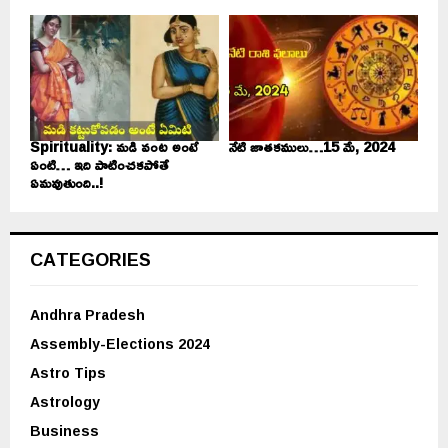
Spirituality: మడి వంట అంటే
నేటి జాతకములు…15 మే, 2024
ఏంటి… ఇది పాటించకపోతే
ఏమవుతుంది..!
CATEGORIES
Andhra Pradesh
Assembly-Elections 2024
Astro Tips
Astrology
Business