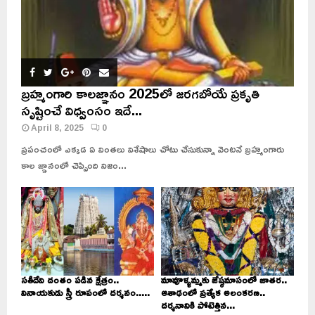
బ్రహ్మంగారి కాలజ్ఞానం 2025లో జరగబోయే ప్రకృతి
సృష్టించే విధ్వంసం ఇదే...
April 8, 2025
0
ప్రపంచంలో ఎక్కడ ఏ వింతలు విశేషాలు చోటు చేసుకున్నా వెంటనే బ్రహ్మంగారు
కాల జ్ఞానంలో చెప్పింది నిజం...
సతీదేవి దంతం పడిన క్షేత్రం..
మావూళ్ళమ్మకు జేష్ఠమాసంలో జాతర..
వినాయకుడు స్త్రీ రూపంలో దర్శనం.....
ఆశాఢంలో ప్రత్యేక అలంకరణ..
దర్శనానికి పోటెత్తిన...