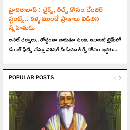
హైదరాబాద్ : లైక్స్, రీల్స్ కోసం డేంజర్‌
స్టంట్స్‌.. కళ్ళ ముందే ప్రాణాలు విడిచిన
స్నేహితుడు
అసలే వర్షాలు.. రోడ్డంతా జారుతూ ఉంది. ఇలాంటి టైమ్‌లో
డేంజర్ ఫీట్స్‌ చేస్తూ సోషల్ మీడియా రీల్స్‌ కోసం ఇద్దరు...
POPULAR POSTS