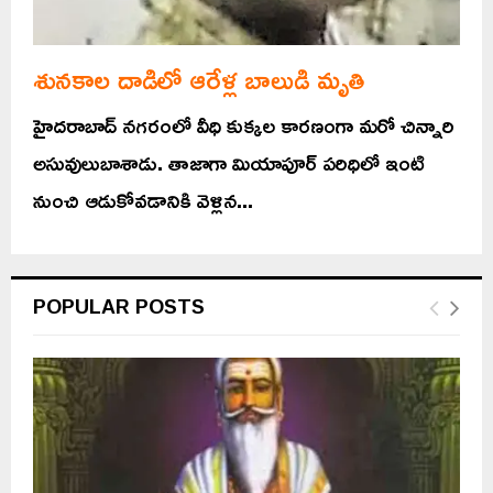
శునకాల దాడిలో ఆరేళ్ల బాలుడి మృతి
హైదరాబాద్ నగరంలో వీధి కుక్కల కారణంగా మరో చిన్నారి
అసువులుబాశాడు. తాజాగా మియాపూర్ పరిధిలో ఇంటి
నుంచి ఆడుకోవడానికి వెళ్లిన...
POPULAR POSTS