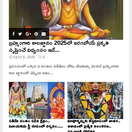
బ్రహ్మంగారి కాలజ్ఞానం 2025లో జరగబోయే ప్రకృతి
సృష్టించే విధ్వంసం ఇదే...
April 8, 2025
0
ప్రపంచంలో ఎక్కడ ఏ వింతలు విశేషాలు చోటు చేసుకున్నా వెంటనే బ్రహ్మంగారు
కాల జ్ఞానంలో చెప్పింది నిజం...
సతీదేవి దంతం పడిన క్షేత్రం..
మావూళ్ళమ్మకు జేష్ఠమాసంలో జాతర..
వినాయకుడు స్త్రీ రూపంలో దర్శనం.....
ఆశాఢంలో ప్రత్యేక అలంకరణ..
దర్శనానికి పోటెత్తిన...