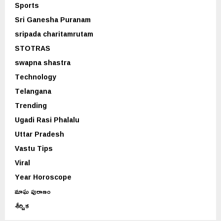
Sports
Sri Ganesha Puranam
sripada charitamrutam
STOTRAS
swapna shastra
Technology
Telangana
Trending
Ugadi Rasi Phalalu
Uttar Pradesh
Vastu Tips
Viral
Year Horoscope
మాఘ పురాణం
శీర్షిక