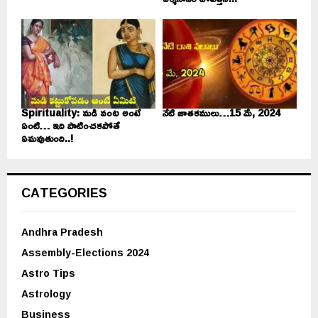
Spirituality: మడి వంట అంటే
నేటి జాతకములు…15 మే, 2024
ఏంటి… ఇది పాటించకపోతే
ఏమవుతుంది..!
CATEGORIES
Andhra Pradesh
Assembly-Elections 2024
Astro Tips
Astrology
Business