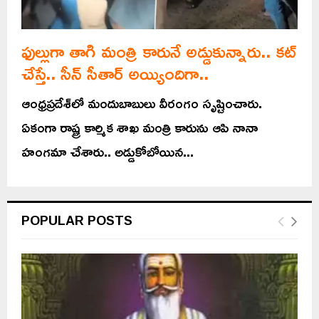
ఫుల్లుగా తాగి మంత్రి కారునే అడ్డుకున్నారు.. కట్
చేస్తే.. సీన్ సీతార్ అయ్యిందిగా..
ఆంధ్రప్రదేశ్‌లో మందుబాబులు వీరంగం సృష్టించారు.
ఏకంగా రాష్ట్ర కార్మిక శాఖ మంత్రి కారును ఆపి నానా
హంగమా చేశారు.. అడ్డుకోబోయిన...
POPULAR POSTS