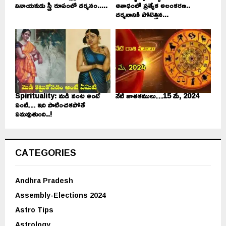
వినాయకుడు స్త్రీ రూపంలో దర్శనం.....
ఆశాఢంలో ప్రత్యేక అలంకరణ..
దర్శనానికి పోటెత్తిన...
Spirituality: మడి వంట అంటే
నేటి జాతకములు…15 మే, 2024
ఏంటి… ఇది పాటించకపోతే
ఏమవుతుంది..!
CATEGORIES
Andhra Pradesh
Assembly-Elections 2024
Astro Tips
Astrology