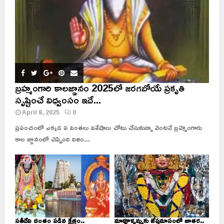
బ్రహ్మంగారి కాలజ్ఞానం 2025లో జరగబోయే ప్రకృతి
సృష్టించే విధ్వంసం ఇదే...
April 8, 2025
0
ప్రపంచంలో ఎక్కడ ఏ వింతలు విశేషాలు చోటు చేసుకున్నా వెంటనే బ్రహ్మంగారు
కాల జ్ఞానంలో చెప్పింది నిజం...
సతీదేవి దంతం పడిన క్షేత్రం..
మావూళ్ళమ్మకు జేష్ఠమాసంలో జాతర..