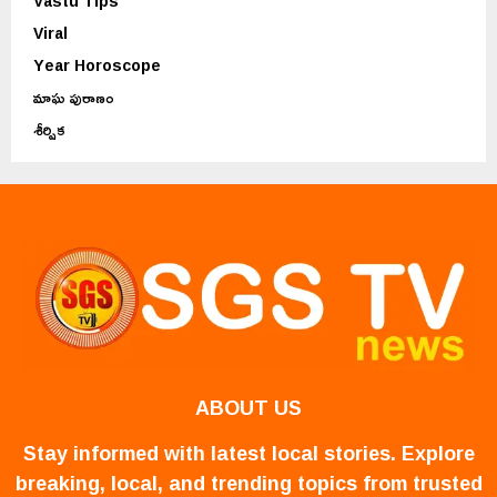
Vastu Tips
Viral
Year Horoscope
మాఘ పురాణం
శీర్షిక
ABOUT US
Stay informed with latest local stories. Explore
breaking, local, and trending topics from trusted