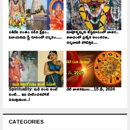
సతీదేవి దంతం పడిన క్షేత్రం..
మావూళ్ళమ్మకు జేష్ఠమాసంలో జాతర..
వినాయకుడు స్త్రీ రూపంలో దర్శనం.....
ఆశాఢంలో ప్రత్యేక అలంకరణ..
దర్శనానికి పోటెత్తిన...
Spirituality: మడి వంట అంటే
నేటి జాతకములు…15 మే, 2024
ఏంటి… ఇది పాటించకపోతే
ఏమవుతుంది..!
CATEGORIES