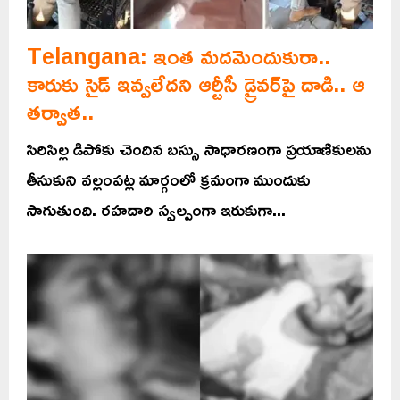
Telangana: ఇంత మదమెందుకురా..
కారుకు సైడ్ ఇవ్వలేదని ఆర్టీసీ డ్రైవర్‌పై దాడి.. ఆ
తర్వాత..
సిరిసిల్ల డిపోకు చెందిన బస్సు సాధారణంగా ప్రయాణికులను
తీసుకుని వల్లంపట్ల మార్గంలో క్రమంగా ముందుకు
సాగుతుంది. రహదారి స్వల్పంగా ఇరుకుగా...