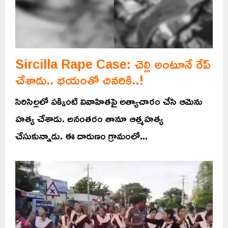
Sircilla Rape Case: చెల్లి అంటూనే రేప్
చేశాడు.. భయంతో చివరికి..!
సిరిసిల్లలో పక్కింటి వివాహితపై అత్యాచారం చేసి ఆమెను
హత్య చేశాడు. అనంతరం తానూ ఆత్మహత్య
చేసుకున్నాడు. ఈ దారుణం గ్రామంలో...