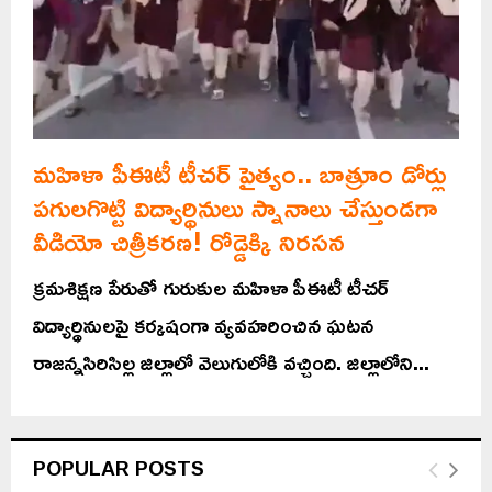
మహిళా పీఈటీ టీచర్ పైత్యం.. బాత్రూం డోర్లు
పగులగొట్టి విద్యార్థినులు స్నానాలు చేస్తుండగా
వీడియో చిత్రీకరణ! రోడ్డెక్కి నిరసన
క్రమశిక్షణ పేరుతో గురుకుల మహిళా పీఈటీ టీచర్‌
విద్యార్థినులపై కర్కషంగా వ్యవహరించిన ఘటన
రాజన్నసిరిసిల్ల జిల్లాలో వెలుగులోకి వచ్చింది. జిల్లాలోని...
POPULAR POSTS