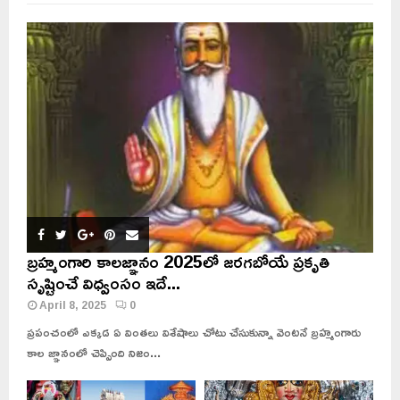
బ్రహ్మంగారి కాలజ్ఞానం 2025లో జరగబోయే ప్రకృతి
సృష్టించే విధ్వంసం ఇదే...
April 8, 2025
0
ప్రపంచంలో ఎక్కడ ఏ వింతలు విశేషాలు చోటు చేసుకున్నా వెంటనే బ్రహ్మంగారు
కాల జ్ఞానంలో చెప్పింది నిజం...