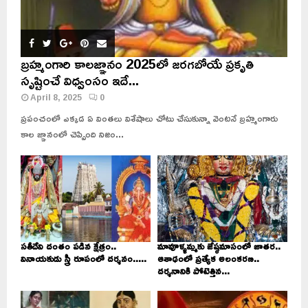
బ్రహ్మంగారి కాలజ్ఞానం 2025లో జరగబోయే ప్రకృతి
సృష్టించే విధ్వంసం ఇదే...
April 8, 2025
0
ప్రపంచంలో ఎక్కడ ఏ వింతలు విశేషాలు చోటు చేసుకున్నా వెంటనే బ్రహ్మంగారు
కాల జ్ఞానంలో చెప్పింది నిజం...
సతీదేవి దంతం పడిన క్షేత్రం..
మావూళ్ళమ్మకు జేష్ఠమాసంలో జాతర..
వినాయకుడు స్త్రీ రూపంలో దర్శనం.....
ఆశాఢంలో ప్రత్యేక అలంకరణ..
దర్శనానికి పోటెత్తిన...