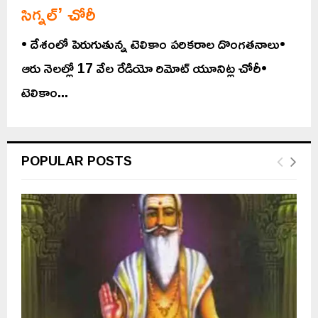
సిగ్నల్’ చోరీ
• దేశంలో పెరుగుతున్న టెలికాం పరికరాల దొంగతనాలు•
ఆరు నెలల్లో 17 వేల రేడియో రిమోట్ యూనిట్ల చోరీ•
టెలికాం...
POPULAR POSTS