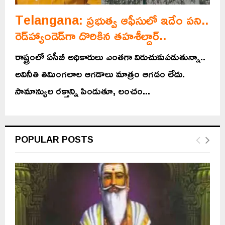
Telangana: ప్రభుత్వ ఆఫీసులో ఇదేం పని..
రెడ్‌హ్యాండెడ్‌గా దొరికిన తహశీల్దార్..
రాష్ట్రంలో ఏసీబీ అధికారులు ఎంతగా విరుచుకుపడుతున్నా..
అవినీతి తిమింగలాల ఆగడాలు మాత్రం ఆగడం లేదు.
సామాన్యుల రక్తాన్ని పిండుతూ, లంచం...
POPULAR POSTS