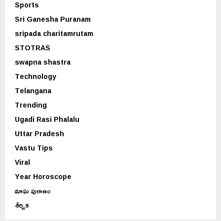
Sports
Sri Ganesha Puranam
sripada charitamrutam
STOTRAS
swapna shastra
Technology
Telangana
Trending
Ugadi Rasi Phalalu
Uttar Pradesh
Vastu Tips
Viral
Year Horoscope
మాఘ పురాణం
శీర్షిక