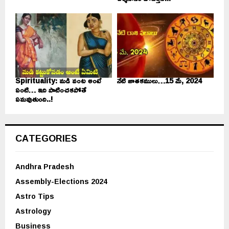
Spirituality: మడి వంట అంటే
నేటి జాతకములు…15 మే, 2024
ఏంటి… ఇది పాటించకపోతే
ఏమవుతుంది..!
CATEGORIES
Andhra Pradesh
Assembly-Elections 2024
Astro Tips
Astrology
Business