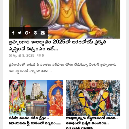
బ్రహ్మంగారి కాలజ్ఞానం 2025లో జరగబోయే ప్రకృతి
సృష్టించే విధ్వంసం ఇదే...
April 8, 2025
0
ప్రపంచంలో ఎక్కడ ఏ వింతలు విశేషాలు చోటు చేసుకున్నా వెంటనే బ్రహ్మంగారు
కాల జ్ఞానంలో చెప్పింది నిజం...
సతీదేవి దంతం పడిన క్షేత్రం..
మావూళ్ళమ్మకు జేష్ఠమాసంలో జాతర..
వినాయకుడు స్త్రీ రూపంలో దర్శనం.....
ఆశాఢంలో ప్రత్యేక అలంకరణ..
దర్శనానికి పోటెత్తిన...