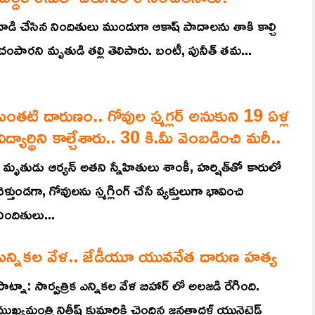
దాడి చేసిన నిందితులు ముందుగా ఆకాష్ పాదాలను తాకి కాల్చి
చంపారని మృతుడి తల్లి తెలిపారు. బంటీ, పునీత్ తమ...
ఎంతటి దారుణం.. గోవుల స్మగ్లర్ అనుకుని 19 ఏళ్ల
విద్యార్థిని కాల్చేశారు.. 30 కి.మీ వెంబడించి మరీ..
మృతుడు ఆర్యన్‌ అతని స్నేహితులు శాంకీ, హ‌ర్షిత్‌తో కారులో
వెళ్తుండగా, గోవులను స్మ‌గ్లింగ్ చేసే వ్య‌క్తులుగా భావించి
నిందితులు...
ఎన్నికల వేళ.. జేడీయూ యువనేత దారుణ హత్య
పాట్నా: సార్వత్రిక ఎన్నికల వేళ బిహార్ లో అలజడి రేగింది.
ముఖ్యమంత్రి నితీష్ కుమారికి చెందిన జనతాదళ్ యునైటెడ్