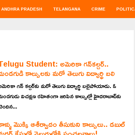
ANDHRA PRADESH
TELANGANA
CRIME
POLITIC
Telugu Student: అమెరికా గన్‌కల్చర్‌..
దుండగుడి కాల్పులకు మరో తెలుగు విద్యార్థి బలి
అమెరికా గన్‌ కల్చర్‌కు మరో తెలుగు విద్యార్థి బలైపోయాడు. ఓ
దుండగుడు విచక్షణ రహితంగా జరిపిన కాల్పుల్లో హైదరాబాద్‌కు
చెందిన...
కాళ్ళు మొక్కి ఆశీర్వాదం తీసుకుని కాల్పులు.. డబుల్
మర్దర్ కేసులో వెలుగులోకి సంచలనాలు!