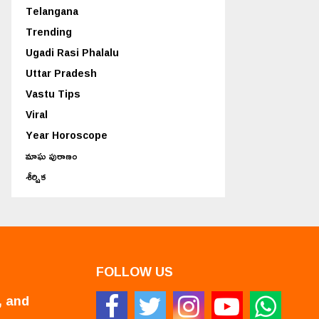
Telangana
Trending
Ugadi Rasi Phalalu
Uttar Pradesh
Vastu Tips
Viral
Year Horoscope
మాఘ పురాణం
శీర్షిక
FOLLOW US
, and