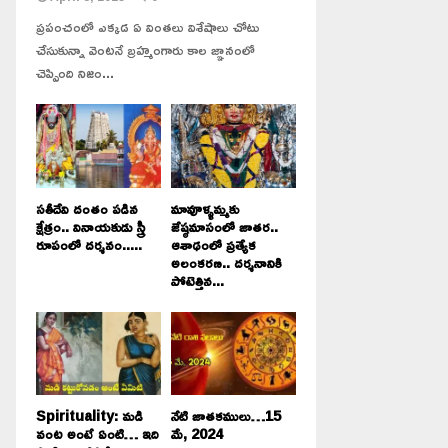
ప్రపంచంలో ఎక్కడ ఏ వింతలు విశేషాలు చోటు
చేసుకున్నా వెంటనే బ్రహ్మంగారు కాల జ్ఞానంలో
చెప్పింది నిజం...
సతీదేవి దంతం పడిన
మావూళ్ళమ్మకు
క్షేత్రం.. వినాయకుడు స్త్రీ
జేష్ఠమాసంలో జాతర..
రూపంలో దర్శనం.....
ఆశాఢంలో ప్రత్యేక
అలంకరణ.. దర్శనానికి
పోటెత్తిన...
Spirituality: మడి
నేటి జాతకములు…15
వంట అంటే ఏంటి… ఇది
మే, 2024