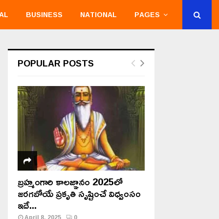
AL
BUSINESS
NATIONAL
PAGES
POPULAR POSTS
బ్రహ్మంగారి కాలజ్ఞానం 2025లో
జరగబోయే ప్రకృతి సృష్టించే విధ్వంసం
ఇదే...
April 8, 2025
0