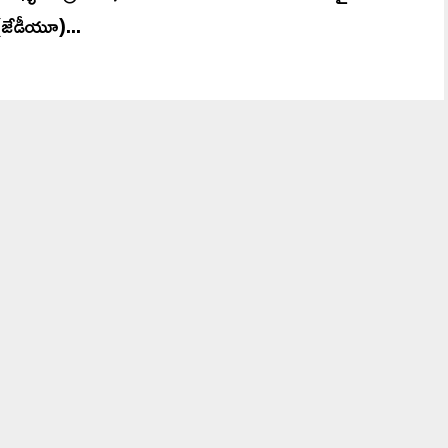
(జేడీయూ)...