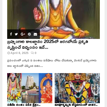
బ్రహ్మంగారి కాలజ్ఞానం 2025లో జరగబోయే ప్రకృతి
సృష్టించే విధ్వంసం ఇదే...
April 8, 2025
0
ప్రపంచంలో ఎక్కడ ఏ వింతలు విశేషాలు చోటు చేసుకున్నా వెంటనే బ్రహ్మంగారు
కాల జ్ఞానంలో చెప్పింది నిజం...
సతీదేవి దంతం పడిన క్షేత్రం..
మావూళ్ళమ్మకు జేష్ఠమాసంలో జాతర..