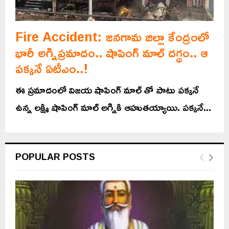
Fire Accident: జనగామ జిల్లా కేంద్రంలో
భారీ అగ్నిప్రమాదం.. షాపింగ్ మాల్ దగ్ధం.. ఆ
పక్కనే ఏటీఎం..!
ఈ ప్రమాదంలో విజయ షాపింగ్ మాల్ తో పాటు పక్కనే
ఉన్న లక్ష్మి షాపింగ్ మాల్ అగ్నికి ఆహుతయ్యాయి. పక్కనే...
POPULAR POSTS