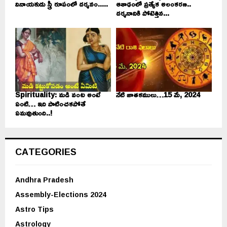
వినాయకుడు స్త్రీ రూపంలో దర్శనం.....
ఆశాఢంలో ప్రత్యేక అలంకరణ..
దర్శనానికి పోటెత్తిన...
Spirituality: మడి వంట అంటే
నేటి జాతకములు…15 మే, 2024
ఏంటి… ఇది పాటించకపోతే
ఏమవుతుంది..!
CATEGORIES
Andhra Pradesh
Assembly-Elections 2024
Astro Tips
Astrology