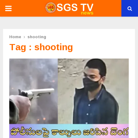
PRIMARY
MENU
Home
shooting
Tag : shooting