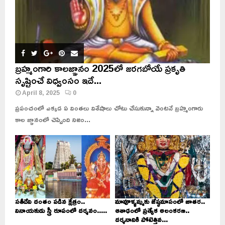
బ్రహ్మంగారి కాలజ్ఞానం 2025లో జరగబోయే ప్రకృతి
సృష్టించే విధ్వంసం ఇదే...
April 8, 2025
0
ప్రపంచంలో ఎక్కడ ఏ వింతలు విశేషాలు చోటు చేసుకున్నా వెంటనే బ్రహ్మంగారు
కాల జ్ఞానంలో చెప్పింది నిజం...
సతీదేవి దంతం పడిన క్షేత్రం..
మావూళ్ళమ్మకు జేష్ఠమాసంలో జాతర..
వినాయకుడు స్త్రీ రూపంలో దర్శనం.....
ఆశాఢంలో ప్రత్యేక అలంకరణ..
దర్శనానికి పోటెత్తిన...