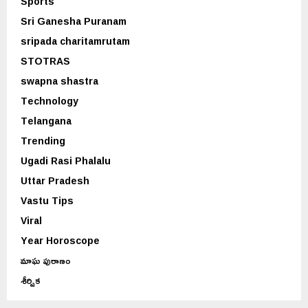
Sports
Sri Ganesha Puranam
sripada charitamrutam
STOTRAS
swapna shastra
Technology
Telangana
Trending
Ugadi Rasi Phalalu
Uttar Pradesh
Vastu Tips
Viral
Year Horoscope
మాఘ పురాణం
శీర్షిక