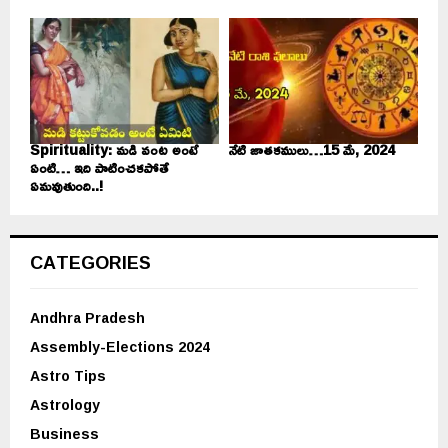
Spirituality: మడి వంట అంటే
నేటి జాతకములు…15 మే, 2024
ఏంటి… ఇది పాటించకపోతే
ఏమవుతుంది..!
CATEGORIES
Andhra Pradesh
Assembly-Elections 2024
Astro Tips
Astrology
Business