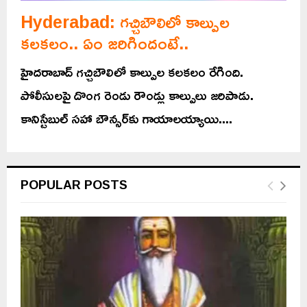
Hyderabad: గచ్చిబౌలిలో కాల్పుల
కలకలం.. ఏం జరిగిందంటే..
హైదరాబాద్ గచ్చిబౌలిలో కాల్పుల కలకలం రేగింది.
పోలీసులపై దొంగ రెండు రౌండ్లు కాల్పులు జరిపాడు.
కానిస్టేబుల్ సహా బౌన్సర్‌కు గాయాలయ్యాయి....
POPULAR POSTS