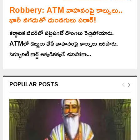
Robbery: ATM వాహనంపై కాల్పులు..
భారీ నగదుతో దుండగులు పరార్!
కర్ణాటక బీదర్‌లో పట్టపగలే దొంగలు రెచ్చిపోయారు.
ATMలో డబ్బులు వేసే వాహనంపై కాల్పులు జరిపారు.
సెక్యూరిటీ గార్డ్ అక్కడికక్కడే చనిపోగా...
POPULAR POSTS