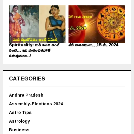
Spirituality: మడి వంట అంటే
నేటి జాతకములు…15 మే, 2024
ఏంటి… ఇది పాటించకపోతే
ఏమవుతుంది..!
CATEGORIES
Andhra Pradesh
Assembly-Elections 2024
Astro Tips
Astrology
Business