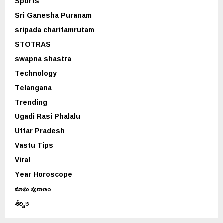
Sports
Sri Ganesha Puranam
sripada charitamrutam
STOTRAS
swapna shastra
Technology
Telangana
Trending
Ugadi Rasi Phalalu
Uttar Pradesh
Vastu Tips
Viral
Year Horoscope
మాఘ పురాణం
శీర్షిక