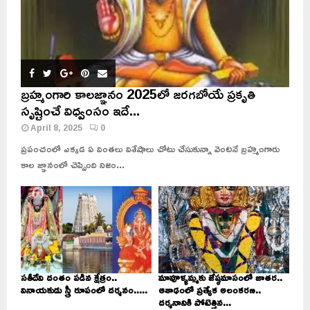
బ్రహ్మంగారి కాలజ్ఞానం 2025లో జరగబోయే ప్రకృతి
సృష్టించే విధ్వంసం ఇదే...
April 8, 2025
0
ప్రపంచంలో ఎక్కడ ఏ వింతలు విశేషాలు చోటు చేసుకున్నా వెంటనే బ్రహ్మంగారు
కాల జ్ఞానంలో చెప్పింది నిజం...
సతీదేవి దంతం పడిన క్షేత్రం..
మావూళ్ళమ్మకు జేష్ఠమాసంలో జాతర..
వినాయకుడు స్త్రీ రూపంలో దర్శనం.....
ఆశాఢంలో ప్రత్యేక అలంకరణ..
దర్శనానికి పోటెత్తిన...