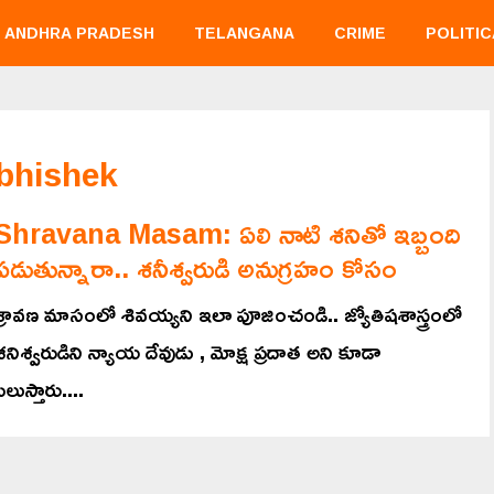
ANDHRA PRADESH
TELANGANA
CRIME
POLITIC
abhishek
Shravana Masam: ఏలి నాటి శనితో ఇబ్బంది
పడుతున్నారా.. శనీశ్వరుడి అనుగ్రహం కోసం
శ్రావణ మాసంలో శివయ్యని ఇలా పూజించండి.. జ్యోతిషశాస్త్రంలో
శనిశ్వరుడిని న్యాయ దేవుడు , మోక్ష ప్రదాత అని కూడా
ిలుస్తారు....