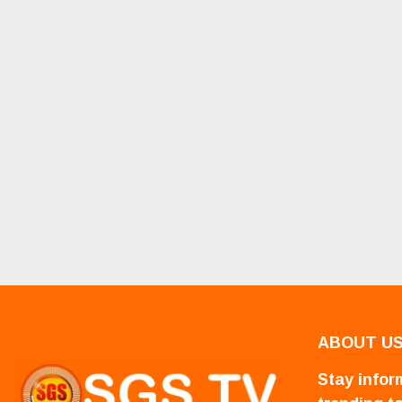
ABOUT U
Stay inform