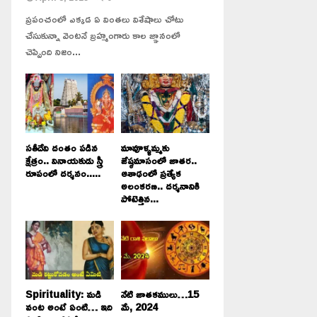
ప్రపంచంలో ఎక్కడ ఏ వింతలు విశేషాలు చోటు
చేసుకున్నా వెంటనే బ్రహ్మంగారు కాల జ్ఞానంలో
చెప్పింది నిజం...
సతీదేవి దంతం పడిన
మావూళ్ళమ్మకు
క్షేత్రం.. వినాయకుడు స్త్రీ
జేష్ఠమాసంలో జాతర..
రూపంలో దర్శనం.....
ఆశాఢంలో ప్రత్యేక
అలంకరణ.. దర్శనానికి
పోటెత్తిన...
Spirituality: మడి
నేటి జాతకములు…15
వంట అంటే ఏంటి… ఇది
మే, 2024