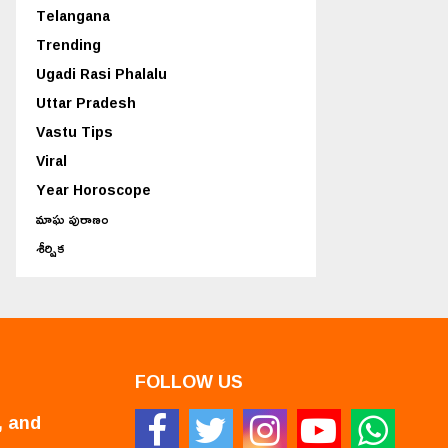
Telangana
Trending
Ugadi Rasi Phalalu
Uttar Pradesh
Vastu Tips
Viral
Year Horoscope
మాఘ పురాణం
శీర్షిక
FOLLOW US
, and