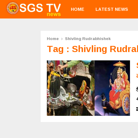
HOME
LATEST NEWS
Home
Shivling Rudrabhishek
Tag : Shivling Rudr
ప