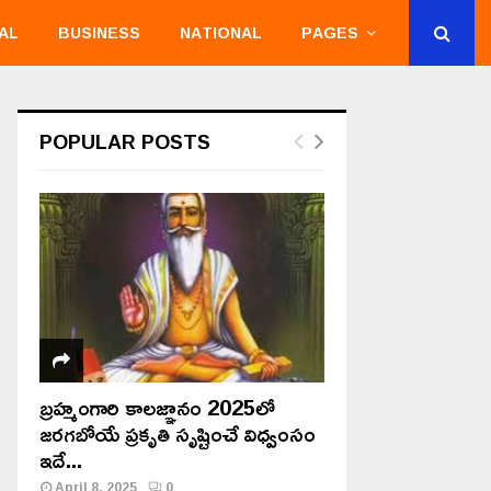
AL
BUSINESS
NATIONAL
PAGES
POPULAR POSTS
బ్రహ్మంగారి కాలజ్ఞానం 2025లో
జరగబోయే ప్రకృతి సృష్టించే విధ్వంసం
ఇదే...
April 8, 2025
0