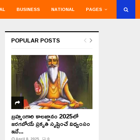
AL
BUSINESS
NATIONAL
PAGES
POPULAR POSTS
బ్రహ్మంగారి కాలజ్ఞానం 2025లో
జరగబోయే ప్రకృతి సృష్టించే విధ్వంసం
ఇదే...
April 8, 2025
0