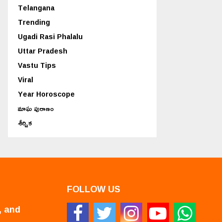
Telangana
Trending
Ugadi Rasi Phalalu
Uttar Pradesh
Vastu Tips
Viral
Year Horoscope
మాఘ పురాణం
శీర్షిక
FOLLOW US
, and