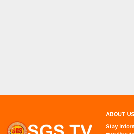
ABOUT U
Stay inform