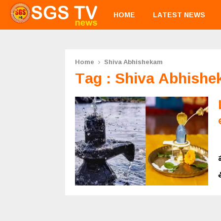
HOME
LATEST NEWS
Home
Shiva Abhishekam
Tag : Shiva Abhish