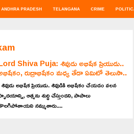
ANDHRA PRADESH
TELANGANA
CRIME
POLITIC
ekam
Lord Shiva Puja: శివుడు అభిషేక ప్రియుడు..
అభిషేకం, రుద్రాభిషేకం మధ్య తేడా ఏమిటో తెలుసా..
శివుడు అభిషేక ప్రియుడు. శివుడికి అభిషేకం చేయడం వలన
హృదయాన్ని, ఆత్మను శుద్ధి చేస్తుందని, పాపాలు
తొలగిపోతాయని నమ్ముతారు....