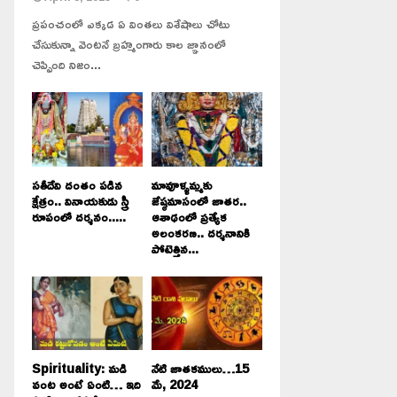
ప్రపంచంలో ఎక్కడ ఏ వింతలు విశేషాలు చోటు
చేసుకున్నా వెంటనే బ్రహ్మంగారు కాల జ్ఞానంలో
చెప్పింది నిజం...
సతీదేవి దంతం పడిన
మావూళ్ళమ్మకు
క్షేత్రం.. వినాయకుడు స్త్రీ
జేష్ఠమాసంలో జాతర..
రూపంలో దర్శనం.....
ఆశాఢంలో ప్రత్యేక
అలంకరణ.. దర్శనానికి
పోటెత్తిన...
Spirituality: మడి
నేటి జాతకములు…15
వంట అంటే ఏంటి… ఇది
మే, 2024