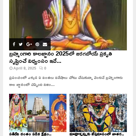
బ్రహ్మంగారి కాలజ్ఞానం 2025లో జరగబోయే ప్రకృతి
సృష్టించే విధ్వంసం ఇదే...
April 8, 2025
0
ప్రపంచంలో ఎక్కడ ఏ వింతలు విశేషాలు చోటు చేసుకున్నా వెంటనే బ్రహ్మంగారు
కాల జ్ఞానంలో చెప్పింది నిజం...
సతీదేవి దంతం పడిన క్షేత్రం..
మావూళ్ళమ్మకు జేష్ఠమాసంలో జాతర..