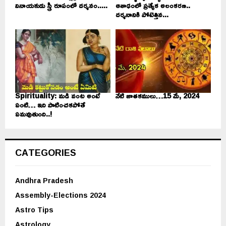
వినాయకుడు స్త్రీ రూపంలో దర్శనం.....
ఆశాఢంలో ప్రత్యేక అలంకరణ..
దర్శనానికి పోటెత్తిన...
Spirituality: మడి వంట అంటే
నేటి జాతకములు…15 మే, 2024
ఏంటి… ఇది పాటించకపోతే
ఏమవుతుంది..!
CATEGORIES
Andhra Pradesh
Assembly-Elections 2024
Astro Tips
Astrology