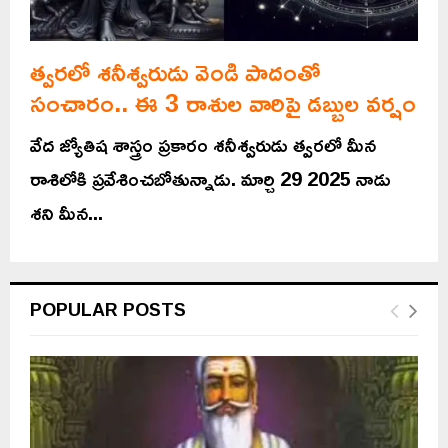
త్వరలో శనీశ్వరుడు వెండి పాదంతో
సంచారం.. ఈ 3 రాశుల వారిపై డబ్బుల వర్షం
వేద జ్యోతిష శాస్త్రం ప్రకారం శనీశ్వరుడు త్వరలో మీన
రాశిలోకి ప్రవేశించబోతున్నాడు. మార్చి 29 2025 నాడు
శని మీన...
POPULAR POSTS