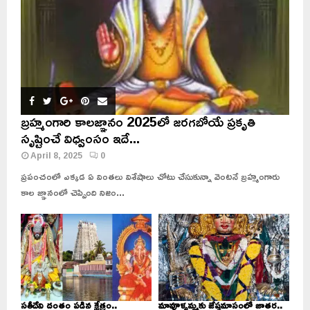
బ్రహ్మంగారి కాలజ్ఞానం 2025లో జరగబోయే ప్రకృతి
సృష్టించే విధ్వంసం ఇదే...
April 8, 2025
0
ప్రపంచంలో ఎక్కడ ఏ వింతలు విశేషాలు చోటు చేసుకున్నా వెంటనే బ్రహ్మంగారు
కాల జ్ఞానంలో చెప్పింది నిజం...
సతీదేవి దంతం పడిన క్షేత్రం..
మావూళ్ళమ్మకు జేష్ఠమాసంలో జాతర..