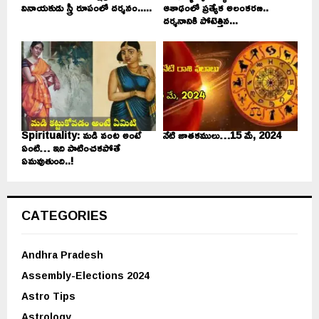
వినాయకుడు స్త్రీ రూపంలో దర్శనం.....
ఆశాఢంలో ప్రత్యేక అలంకరణ..
దర్శనానికి పోటెత్తిన...
Spirituality: మడి వంట అంటే
నేటి జాతకములు…15 మే, 2024
ఏంటి… ఇది పాటించకపోతే
ఏమవుతుంది..!
CATEGORIES
Andhra Pradesh
Assembly-Elections 2024
Astro Tips
Astrology