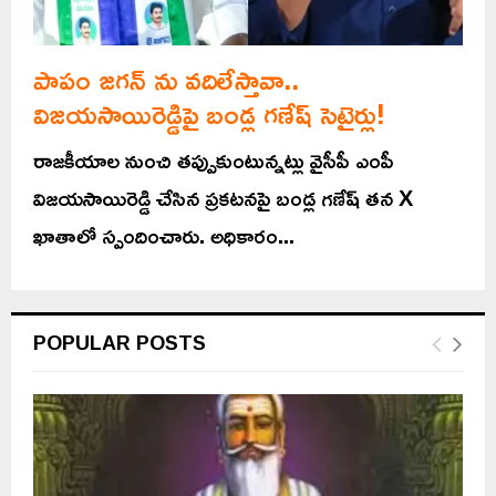
పాపం జగన్ ను వదిలేస్తావా..
విజయసాయిరెడ్డిపై బండ్ల గణేష్ సెటైర్లు!
రాజకీయాల నుంచి తప్పుకుంటున్నట్లు వైసీపీ ఎంపీ
విజయసాయిరెడ్డి చేసిన ప్రకటనపై బండ్ల గణేష్ తన X
ఖాతాలో స్పందించారు. అధికారం...
POPULAR POSTS