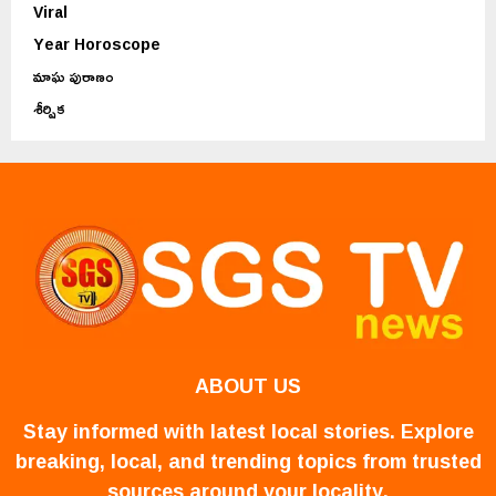
Viral
Year Horoscope
మాఘ పురాణం
శీర్షిక
ABOUT US
Stay informed with latest local stories. Explore
breaking, local, and trending topics from trusted
sources around your locality.