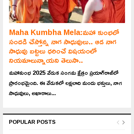
Maha Kumbha Mela:మహా కుంభలో
సందడి చేస్తోన్న నాగ సాధువులు.. ఆడ నాగ
సాధువు బట్టలు ధరించే విషయంలో
నియమాలున్నాయని తెలుసా..
మహాకుంభ 2025 వేడుక సంగమ క్షేత్రం ప్రయాగ్‌రాజ్‌లో
ప్రారంభమైంది. ఈ వేడుకలో లక్షలాది మందు భక్తులు, నాగ
సాధువులు, అఖారాలు...
POPULAR POSTS