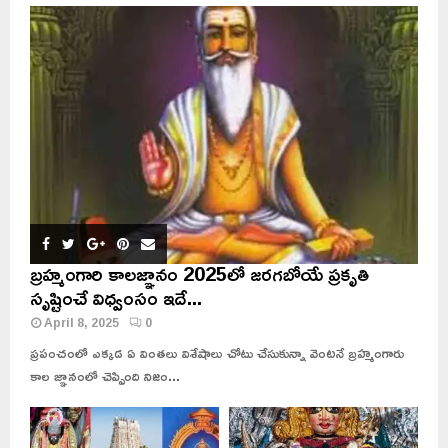
బ్రహ్మంగారి కాలజ్ఞానం 2025లో జరగబోయే ప్రకృతి
సృష్టించే విధ్వంసం ఇదే...
April 8, 2025
0
ప్రపంచంలో ఎక్కడ ఏ వింతలు విశేషాలు చోటు చేసుకున్నా వెంటనే బ్రహ్మంగారు
కాల జ్ఞానంలో చెప్పింది నిజం...