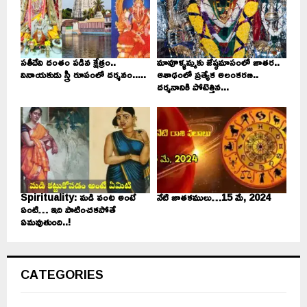
సతీదేవి దంతం పడిన క్షేత్రం..
మావూళ్ళమ్మకు జేష్ఠమాసంలో జాతర..
వినాయకుడు స్త్రీ రూపంలో దర్శనం.....
ఆశాఢంలో ప్రత్యేక అలంకరణ..
దర్శనానికి పోటెత్తిన...
Spirituality: మడి వంట అంటే
నేటి జాతకములు…15 మే, 2024
ఏంటి… ఇది పాటించకపోతే
ఏమవుతుంది..!
CATEGORIES