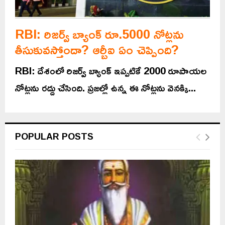
RBI: రిజర్వ్‌ బ్యాంక్‌ రూ.5000 నోట్లను
తీసుకువస్తోందా? ఆర్బీఐ ఏం చెప్పింది?
RBI: దేశంలో రిజర్వ్‌ బ్యాంక్‌ ఇప్పటికే 2000 రూపాయల
నోట్లను రద్దు చేసింది. ప్రజల్లో ఉన్న ఈ నోట్లను వెనక్కి...
POPULAR POSTS