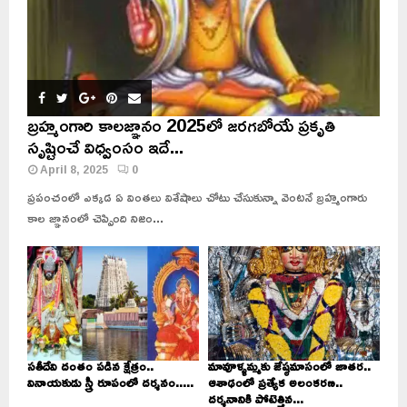
బ్రహ్మంగారి కాలజ్ఞానం 2025లో జరగబోయే ప్రకృతి
సృష్టించే విధ్వంసం ఇదే...
April 8, 2025
0
ప్రపంచంలో ఎక్కడ ఏ వింతలు విశేషాలు చోటు చేసుకున్నా వెంటనే బ్రహ్మంగారు
కాల జ్ఞానంలో చెప్పింది నిజం...
సతీదేవి దంతం పడిన క్షేత్రం..
మావూళ్ళమ్మకు జేష్ఠమాసంలో జాతర..
వినాయకుడు స్త్రీ రూపంలో దర్శనం.....
ఆశాఢంలో ప్రత్యేక అలంకరణ..
దర్శనానికి పోటెత్తిన...