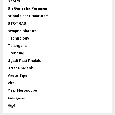
Sports
Sri Ganesha Puranam
sripada charitamrutam
STOTRAS
swapna shastra
Technology
Telangana
Trending
Ugadi Rasi Phalalu
Uttar Pradesh
Vastu Tips
Viral
Year Horoscope
మాఘ పురాణం
శీర్షిక