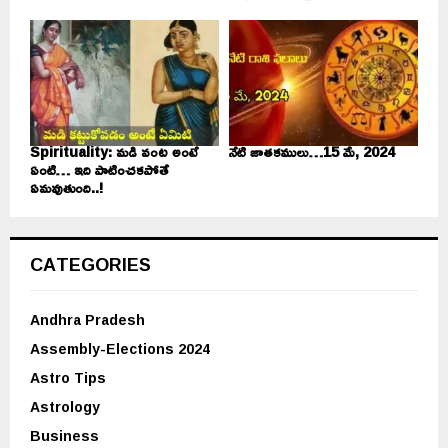
Spirituality: మడి వంట అంటే
నేటి జాతకములు…15 మే, 2024
ఏంటి… ఇది పాటించకపోతే
ఏమవుతుంది..!
CATEGORIES
Andhra Pradesh
Assembly-Elections 2024
Astro Tips
Astrology
Business