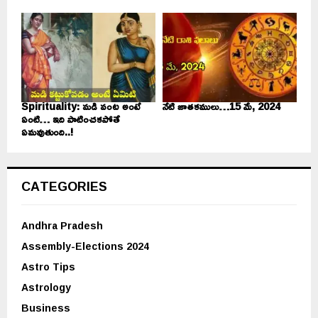
Spirituality: మడి వంట అంటే
నేటి జాతకములు…15 మే, 2024
ఏంటి… ఇది పాటించకపోతే
ఏమవుతుంది..!
CATEGORIES
Andhra Pradesh
Assembly-Elections 2024
Astro Tips
Astrology
Business