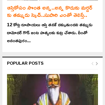
ఆస్తికోసం సొంత అన్న..అన్న కొడుకు మర్డర్
కు తమ్ముడు స్కెచ్..సుపారి ఎంతో తెలిస్తే..
12 కోట్ల రూపాయలు ఆస్తి తనకే దక్కుతుందని తమ్ముడు
దామోదర్ గౌడ్ జంట హత్యలకు కుట్ర చేశాడు. దీంతో
అనంతపురం...
POPULAR POSTS