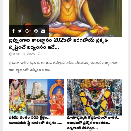
బ్రహ్మంగారి కాలజ్ఞానం 2025లో జరగబోయే ప్రకృతి
సృష్టించే విధ్వంసం ఇదే...
April 8, 2025
0
ప్రపంచంలో ఎక్కడ ఏ వింతలు విశేషాలు చోటు చేసుకున్నా వెంటనే బ్రహ్మంగారు
కాల జ్ఞానంలో చెప్పింది నిజం...
సతీదేవి దంతం పడిన క్షేత్రం..
మావూళ్ళమ్మకు జేష్ఠమాసంలో జాతర..
వినాయకుడు స్త్రీ రూపంలో దర్శనం.....
ఆశాఢంలో ప్రత్యేక అలంకరణ..
దర్శనానికి పోటెత్తిన...