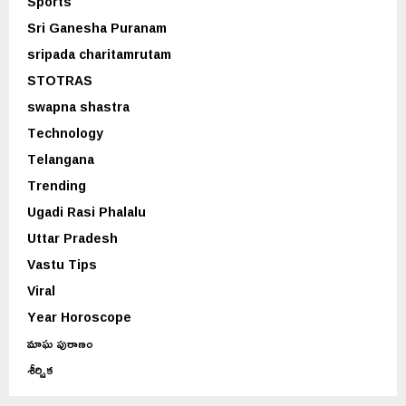
Sports
Sri Ganesha Puranam
sripada charitamrutam
STOTRAS
swapna shastra
Technology
Telangana
Trending
Ugadi Rasi Phalalu
Uttar Pradesh
Vastu Tips
Viral
Year Horoscope
మాఘ పురాణం
శీర్షిక