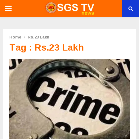
PRIMARY
MENU
Home
Rs.23 Lakh
Tag : Rs.23 Lakh