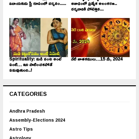
వినాయకుడు స్త్రీ రూపంలో దర్శనం.....
ఆశాఢంలో ప్రత్యేక అలంకరణ..
దర్శనానికి పోటెత్తిన...
Spirituality: మడి వంట అంటే
నేటి జాతకములు…15 మే, 2024
ఏంటి… ఇది పాటించకపోతే
ఏమవుతుంది..!
CATEGORIES
Andhra Pradesh
Assembly-Elections 2024
Astro Tips
Astrology