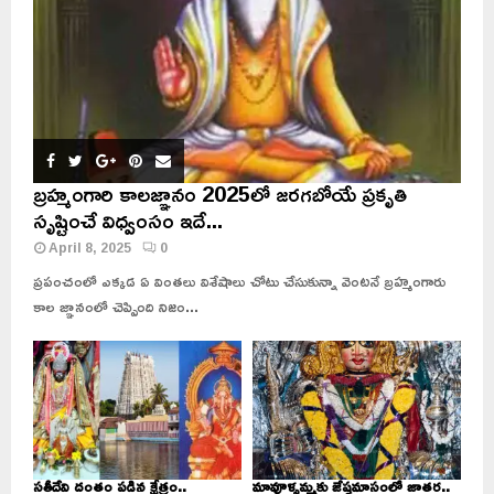
బ్రహ్మంగారి కాలజ్ఞానం 2025లో జరగబోయే ప్రకృతి
సృష్టించే విధ్వంసం ఇదే...
April 8, 2025
0
ప్రపంచంలో ఎక్కడ ఏ వింతలు విశేషాలు చోటు చేసుకున్నా వెంటనే బ్రహ్మంగారు
కాల జ్ఞానంలో చెప్పింది నిజం...
సతీదేవి దంతం పడిన క్షేత్రం..
మావూళ్ళమ్మకు జేష్ఠమాసంలో జాతర..