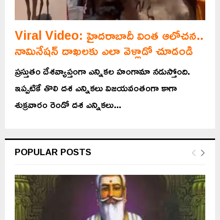
Viral Video: హైదరాబాదీ వింత ఆలోచన..
నామినేషన్ దాఖలకు ఎలా వెళ్లాడో చూడండి
ప్రస్తుతం దేశవ్యాప్తంగా ఎన్నికల హంగామా నడుస్తోంది.
ఇప్పటికే తొలి దశ ఎన్నికలు విజయవంతంగా కాగా
శుక్రవారం రెండో దశ ఎన్నికలు...
POPULAR POSTS