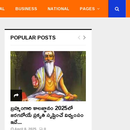
AL
BUSINESS
NATIONAL
PAGES
POPULAR POSTS
బ్రహ్మంగారి కాలజ్ఞానం 2025లో
జరగబోయే ప్రకృతి సృష్టించే విధ్వంసం
ఇదే...
April 8, 2025
0