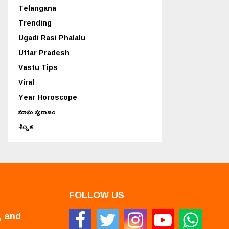
Telangana
Trending
Ugadi Rasi Phalalu
Uttar Pradesh
Vastu Tips
Viral
Year Horoscope
మాఘ పురాణం
శీర్షిక
FOLLOW US
, and