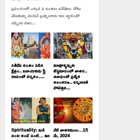
ప్రపంచంలో ఎక్కడ ఏ వింతలు విశేషాలు చోటు
చేసుకున్నా వెంటనే బ్రహ్మంగారు కాల జ్ఞానంలో
చెప్పింది నిజం...
సతీదేవి దంతం పడిన
మావూళ్ళమ్మకు
క్షేత్రం.. వినాయకుడు స్త్రీ
జేష్ఠమాసంలో జాతర..
రూపంలో దర్శనం.....
ఆశాఢంలో ప్రత్యేక
అలంకరణ.. దర్శనానికి
పోటెత్తిన...
Spirituality: మడి
నేటి జాతకములు…15
వంట అంటే ఏంటి… ఇది
మే, 2024