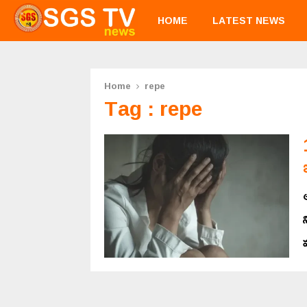
HOME
LATEST NEWS
Home
repe
Tag : repe