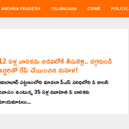
ANDHRA PRADESH
TELANGANA
CRIME
POLITIC
12 ఏళ్ల బాలికను అడవిలోకి తీసుకెళ్లి.. దగ్గరుండి
ఇద్దరితో రేప్ చేయించిన మహిళ!
ఆదిలాబాద్‌ పట్టణంలోని మావలా పీఎస్ పరిధిలోని ఓ కాలనీ
నివాసం ఉంటున్న 35 ఏళ్ల వివాహిత ఓ బాలికకు
మాయమాటలు...