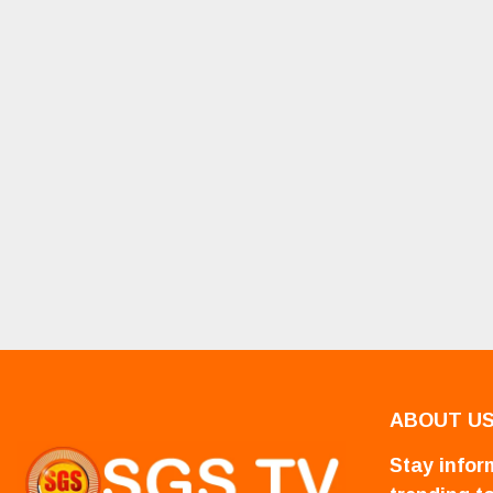
ABOUT U
Stay inform