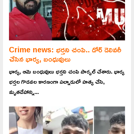
Crime news: భర్తని చంపి.. డోర్ డెలివరీ
చేసిన భార్య, బంధువులు
భార్య, ఆమె బంధువులు భర్తని చంపి పార్సల్ చేశారు. భార్య
భర్తల గొడవల కారణంగా పల్నాడులో హత్య చేసి,
మృతదేహాన్ని...