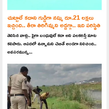
చుట్టాలే కదాని గుడ్డిగా నమ్మి రూ.21 లక్షలు
ఇచ్చింది.. తీరా తిరిగిమ్మని అడ్డగ్గా.. ఇది పరిస్థితి
తెలిసిన వాళ్లు.. పైగా బంధువులే కదా అని పలకరిస్తే మాట
కలిపారు. ఆపదలో ఉన్నామని చెబితే అండగా నిలిచింది..
అవసరమున్న...