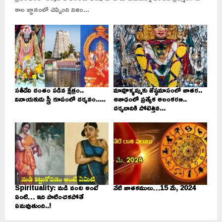
కాల జ్ఞానంలో చెప్పింది నిజం...
సతీదేవి దంతం పడిన క్షేత్రం..
మావూళ్ళమ్మకు జేష్ఠమాసంలో జాతర..
వినాయకుడు స్త్రీ రూపంలో దర్శనం.....
ఆశాఢంలో ప్రత్యేక అలంకరణ..
దర్శనానికి పోటెత్తిన...
Spirituality: మడి వంట అంటే
నేటి జాతకములు…15 మే, 2024
ఏంటి… ఇది పాటించకపోతే
ఏమవుతుంది..!