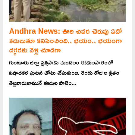
Andhra News: ఊరి చివర చెరువు ఏదో
కదులుతూ కనిపించింది.. భయం.. భయంగా
దగ్గరకు వెళ్లి చూడగా
గుంటూరు జిల్లా ప్రత్తిపాడు మండలం ఈదులపాలెంలో
విషాదకర ఘటన చోటు చేసుకుంది. రెండు రోజుల క్రితం
తెల్లవారుజామునే ఈదుల పాలెం...