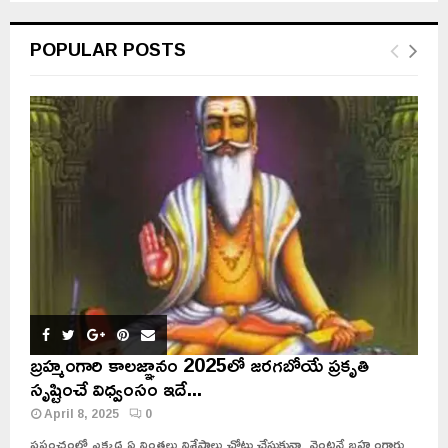
POPULAR POSTS
బ్రహ్మంగారి కాలజ్ఞానం 2025లో జరగబోయే ప్రకృతి
సృష్టించే విధ్వంసం ఇదే...
April 8, 2025
0
ప్రపంచంలో ఎక్కడ ఏ వింతలు విశేషాలు చోటు చేసుకున్నా వెంటనే బ్రహ్మంగారు