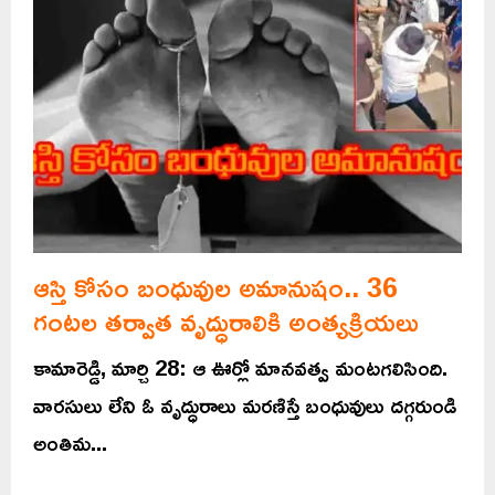
ఆస్తి కోసం బంధువుల అమానుషం.. 36
గంటల తర్వాత వృద్ధురాలికి అంత్యక్రియలు
కామారెడ్డి, మార్చి 28: ఆ ఊర్లో మానవత్వ మంటగలిసింది.
వారసులు లేని ఓ వృద్ధురాలు మరణిస్తే బంధువులు దగ్గరుండి
అంతిమ...