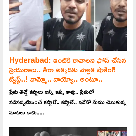
Hyderabad: ఇంటికి రావాలని ఫోన్ చేసిన
ప్రియురాలు.. తీరా అక్కడకు వెళ్లాక షాకింగ్
ట్విస్ట్..! వామ్మో.. వాయ్యో.. అంటూ..
ప్రేమ తెచ్చే కష్టాలు అన్నీ ఇన్నీ కావు.. ప్రేమలో
పడినప్పటినుంచే కష్టాలే.. కష్టాలే.. ఇవేవో మేము చెబుతున్న
మాటలు కాదు.....