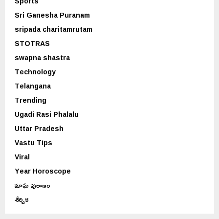
Sports
Sri Ganesha Puranam
sripada charitamrutam
STOTRAS
swapna shastra
Technology
Telangana
Trending
Ugadi Rasi Phalalu
Uttar Pradesh
Vastu Tips
Viral
Year Horoscope
మాఘ పురాణం
శీర్షిక