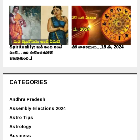
Spirituality: మడి వంట అంటే
నేటి జాతకములు…15 మే, 2024
ఏంటి… ఇది పాటించకపోతే
ఏమవుతుంది..!
CATEGORIES
Andhra Pradesh
Assembly-Elections 2024
Astro Tips
Astrology
Business