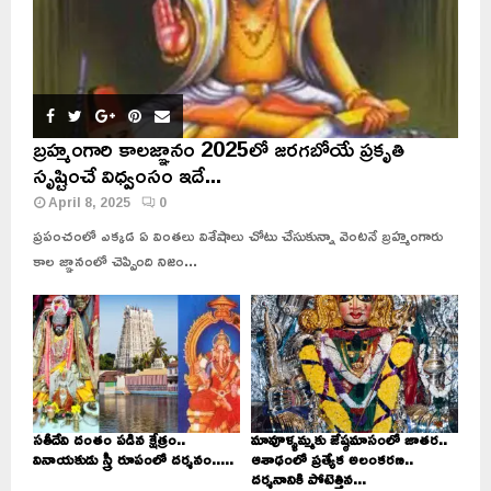
బ్రహ్మంగారి కాలజ్ఞానం 2025లో జరగబోయే ప్రకృతి
సృష్టించే విధ్వంసం ఇదే...
April 8, 2025
0
ప్రపంచంలో ఎక్కడ ఏ వింతలు విశేషాలు చోటు చేసుకున్నా వెంటనే బ్రహ్మంగారు
కాల జ్ఞానంలో చెప్పింది నిజం...
సతీదేవి దంతం పడిన క్షేత్రం..
మావూళ్ళమ్మకు జేష్ఠమాసంలో జాతర..
వినాయకుడు స్త్రీ రూపంలో దర్శనం.....
ఆశాఢంలో ప్రత్యేక అలంకరణ..
దర్శనానికి పోటెత్తిన...