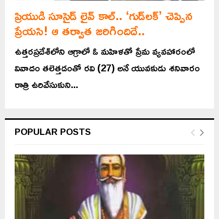
ప్రియుడి సూసైడ్‌ లైవ్‌ కాల్.. ‘గుడ్‌లక్‌’ చెప్పిన
ప్రేయసి! ఆ తర్వాత జరిగిందిదే..
ఉత్తరప్రదేశ్‌లోని ఆగ్రాలో ఓ మహిళతో ప్రేమ వ్యవహారంలో
వివాదం తలెత్తడంతో రవి (27) అనే యువకుడు శనివారం
రాత్రి ఉరివేసుకుని...
POPULAR POSTS